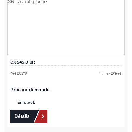
CX 245 D SR
Ref #
6376
Interne #
Stock
Prix sur demande
En stock
Détails