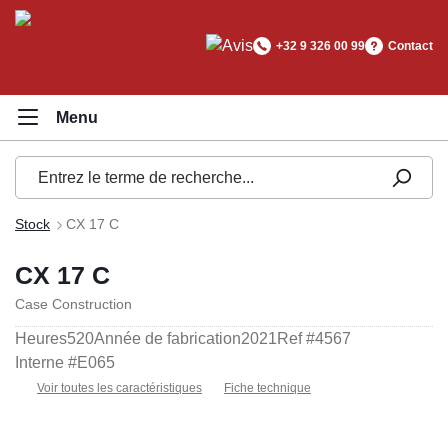
tenu principal
+32 9 326 00 99
Contact
Stock
CX 17 C
CX 17 C
Case Construction
Heures
520
Année de fabrication
2021
Ref #
4567
Interne #
E065
Voir toutes les caractéristiques
Fiche technique