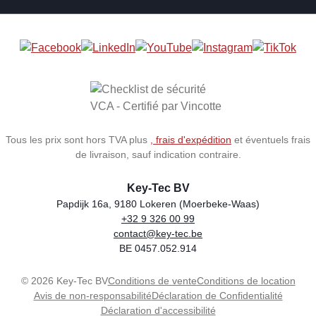
Tous les prix sont hors TVA plus
, frais d'expédition
et éventuels frais
de livraison, sauf indication contraire.
Key-Tec BV
Papdijk 16a, 9180 Lokeren (Moerbeke-Waas)
+32 9 326 00 99
Store name
Address
Phone
Email
VAT number
contact@key-tec.be
BE 0457.052.914
© 2026 Key-Tec BV
Conditions de vente
Conditions de location
Avis de non-responsabilité
Déclaration de Confidentialité
Déclaration d'accessibilité