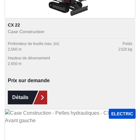
CX 22
Case Construction
Profondeur de fouille max. (m)
Poids
2,560 m
2320 kg
Hauteur de déversement
2,650 m
Prix sur demande
Détails
ELECTRIC