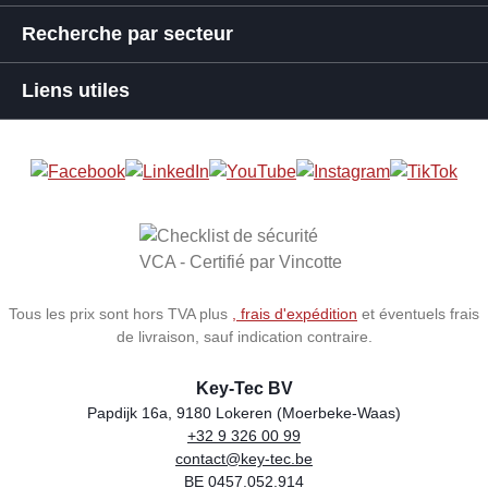
Recherche par secteur
Liens utiles
Tous les prix sont hors TVA plus
, frais d'expédition
et éventuels frais
de livraison, sauf indication contraire.
Key-Tec BV
Papdijk 16a, 9180 Lokeren (Moerbeke-Waas)
+32 9 326 00 99
Store name
Address
Phone
Email
VAT number
contact@key-tec.be
BE 0457.052.914