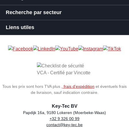
Recherche par secteur
Liens utiles
Tous les prix sont hors TVA plus
, frais d'expédition
et éventuels frais
de livraison, sauf indication contraire.
Key-Tec BV
Papdijk 16a, 9180 Lokeren (Moerbeke-Waas)
+32 9 326 00 99
Store name
Address
Phone
Email
VAT number
contact@key-tec.be