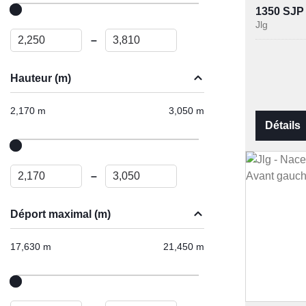
1350 SJP
Jlg
–
Hauteur (m)
2,170 m
3,050 m
Détails
–
Déport maximal (m)
17,630 m
21,450 m