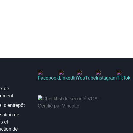
x de
sement
el d'entrepôt
sation de
ls et
uction de