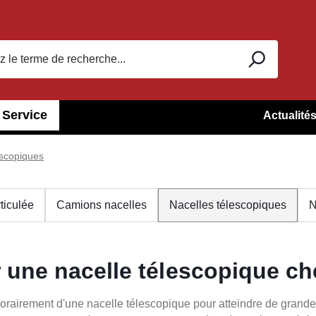
Service
Actualité
escopiques
ticulée
Camions nacelles
Nacelles télescopiques
N
 une nacelle télescopique c
rairement d'une nacelle télescopique pour atteindre de grand