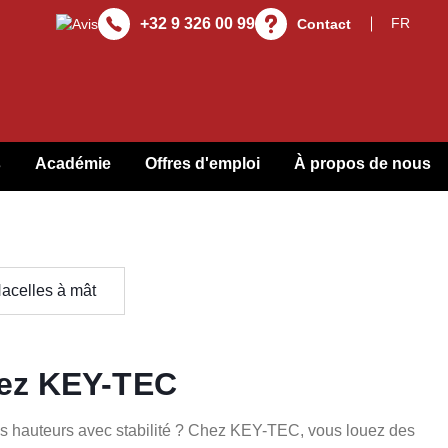
+32 9 326 00 99
Contact
s
Académie
Offres d'emploi
À propos de nous
acelles à mât
hez KEY-TEC
es hauteurs avec stabilité ? Chez KEY-TEC, vous louez des