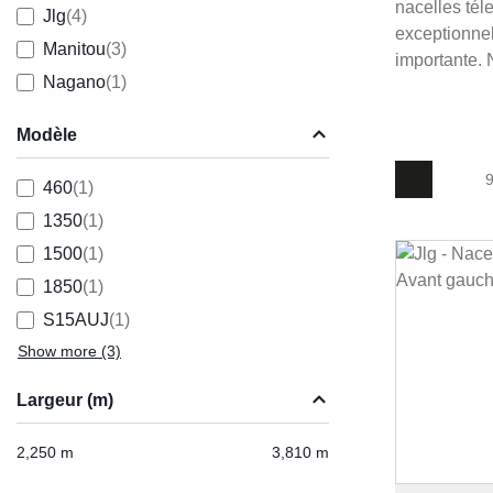
nacelles tél
Jlg
(4)
exceptionnell
Manitou
(3)
importante. 
Nagano
(1)
Modèle
9
460
(1)
1350
(1)
1500
(1)
1850
(1)
S15AUJ
(1)
Show more
(3)
Largeur (m)
2,250 m
3,810 m