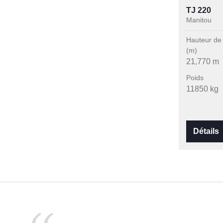
TJ 220
Manitou
Hauteur de 
(m)
21,770 m
Poids
11850 kg
Détails