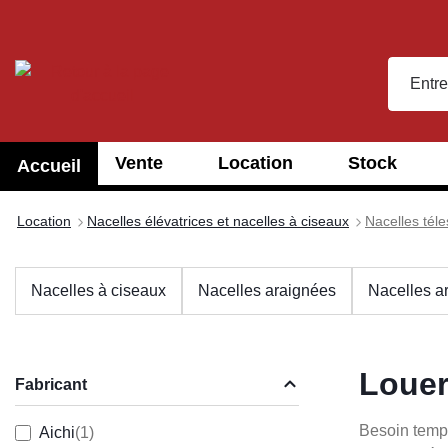
recherche
Passer à la navigation principale
Vente
Location
Stock
Accueil
Location
Nacelles élévatrices et nacelles à ciseaux
Nacelles tél
Nacelles à ciseaux
Nacelles araignées
Nacelles ar
Louer
Fabricant
Besoin tempo
Aichi
(1)