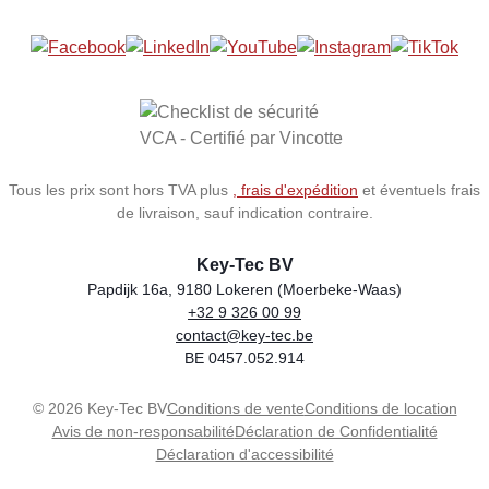
Tous les prix sont hors TVA plus
, frais d'expédition
et éventuels frais
de livraison, sauf indication contraire.
Key-Tec BV
Papdijk 16a, 9180 Lokeren (Moerbeke-Waas)
+32 9 326 00 99
Store name
Address
Phone
Email
VAT number
contact@key-tec.be
BE 0457.052.914
© 2026 Key-Tec BV
Conditions de vente
Conditions de location
Avis de non-responsabilité
Déclaration de Confidentialité
Déclaration d'accessibilité