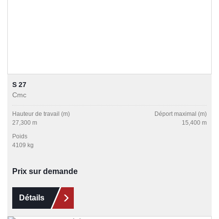
S 27
Cmc
Hauteur de travail (m)
Déport maximal (m)
27,300 m
15,400 m
Poids
4109 kg
Prix sur demande
Détails