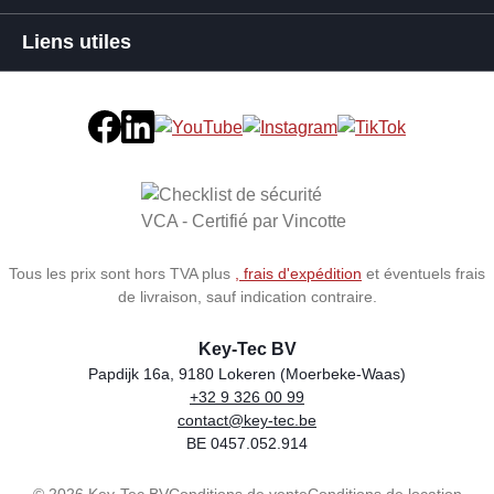
Liens utiles
Tous les prix sont hors TVA plus
, frais d'expédition
et éventuels frais
de livraison, sauf indication contraire.
Key-Tec BV
Papdijk 16a, 9180 Lokeren (Moerbeke-Waas)
+32 9 326 00 99
Store name
Address
Phone
Email
VAT number
contact@key-tec.be
BE 0457.052.914