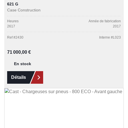
621 G
Case Construction
Heures
Année de fabrication
2617
2017
Ref #
2430
Interne #
L023
Prix régulier :
71 000,00 €
En stock
Détails