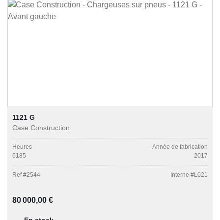
1121 G
Case Construction
Heures
Année de fabrication
6185
2017
Ref #
2544
Interne #
L021
Prix régulier :
80 000,00 €