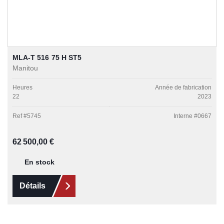
MLA-T 516 75 H ST5
Manitou
Heures
Année de fabrication
22
2023
Ref #
5745
Interne #
0667
Prix régulier :
62 500,00 €
En stock
Détails