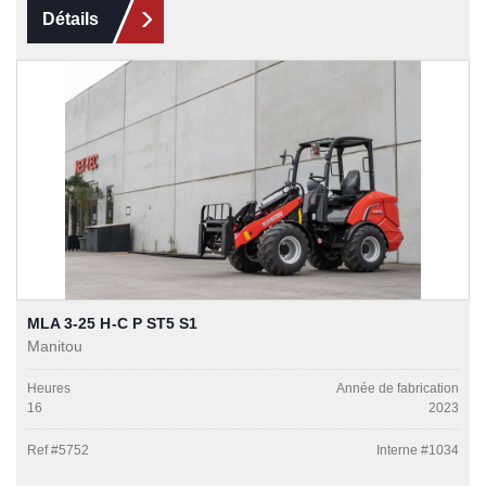
Détails
MLA 3-25 H-C P ST5 S1
Manitou
Heures
Année de fabrication
16
2023
Ref #
5752
Interne #
1034