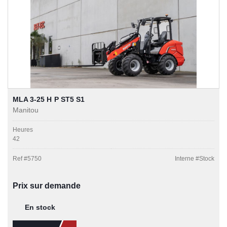
MLA 3-25 H P ST5 S1
Manitou
Heures
42
Ref #
5750
Interne #
Stock
Prix sur demande
En stock