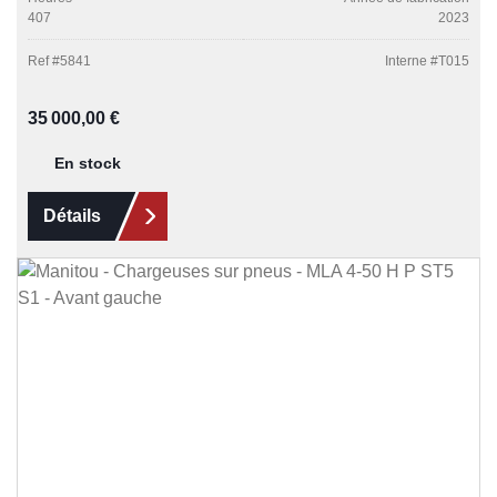
407
2023
Ref #
5841
Interne #
T015
Prix régulier :
35 000,00 €
En stock
Détails