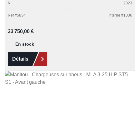
6
2023
Ref #
5834
Interne #
1036
Prix régulier :
33 750,00 €
En stock
Détails