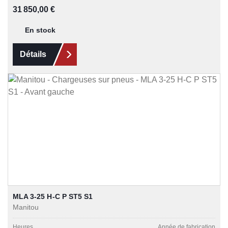
Prix régulier :
31 850,00 €
En stock
Détails
MLA 3-25 H-C P ST5 S1
Manitou
Heures
Année de fabrication