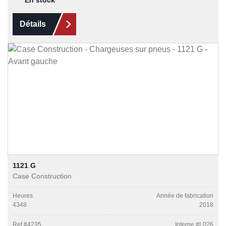
En stock
Détails
1121 G
Case Construction
Heures
Année de fabrication
4348
2018
Ref #
4235
Interne #
L026