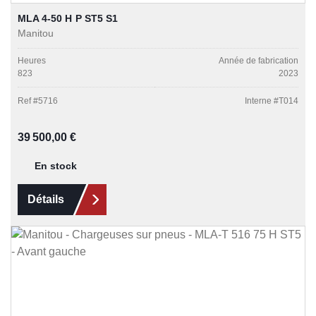
MLA 4-50 H P ST5 S1
Manitou
Heures
Année de fabrication
823
2023
Ref #
5716
Interne #
T014
Prix régulier :
39 500,00 €
En stock
Détails