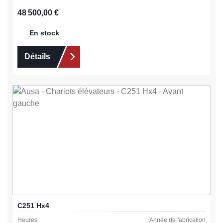
Prix régulier :
48 500,00 €
En stock
Détails
C251 Hx4
Heures
Année de fabrication