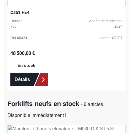
C251 Hx4
Heures
Année de fabrication
750
2024
Ref #
6434
Interne #
D207
Prix régulier :
48 500,00 €
En stock
Détails
Forklifts neufs en stock
- 6 articles
Disponible immédiatement !