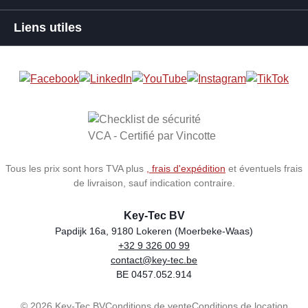
Liens utiles
Tous les prix sont hors TVA plus
, frais d'expédition
et éventuels frais
de livraison, sauf indication contraire.
Key-Tec BV
Papdijk 16a, 9180 Lokeren (Moerbeke-Waas)
+32 9 326 00 99
Store name
Address
Phone
Email
VAT number
contact@key-tec.be
BE 0457.052.914
© 2026 Key-Tec BV
Conditions de vente
Conditions de location