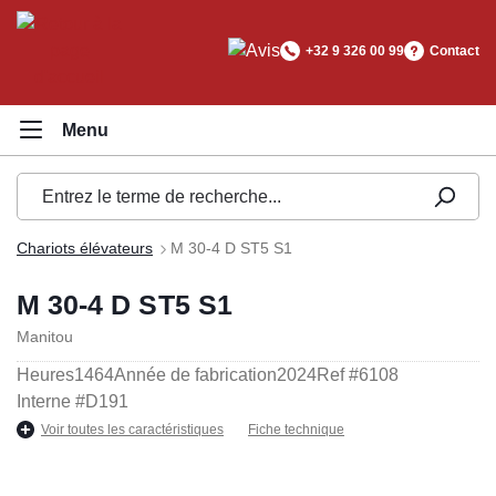
tenu principal
+32 9 326 00 99
Contact
Chariots élévateurs
M 30-4 D ST5 S1
M 30-4 D ST5 S1
Manitou
Heures
1464
Année de fabrication
2024
Ref #
6108
Interne #
D191
Voir toutes les caractéristiques
Fiche technique