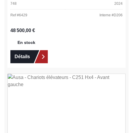
748
2024
Ref #
6429
Interne #
D206
Prix régulier :
48 500,00 €
En stock
Détails