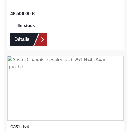
Prix régulier :
48 500,00 €
En stock
Détails
C251 Hx4