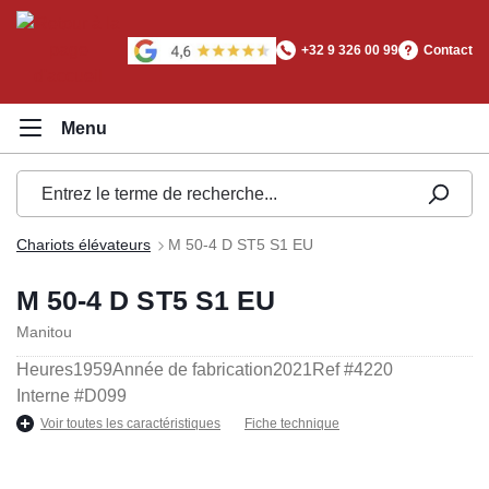
tenu principal
+32 9 326 00 99
Contact
Chariots élévateurs
M 50-4 D ST5 S1 EU
M 50-4 D ST5 S1 EU
Manitou
Heures
1959
Année de fabrication
2021
Ref #
4220
Interne #
D099
Voir toutes les caractéristiques
Fiche technique