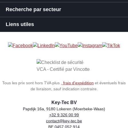
Recherche par secteur
Liens utiles
Tous les prix sont hors TVA plus
, frais d'expédition
et éventuels frais
de livraison, sauf indication contraire.
Key-Tec BV
Papdijk 16a, 9180 Lokeren (Moerbeke-Waas)
+32 9 326 00 99
Store name
Address
Phone
Email
VAT number
contact@key-tec.be
BE 0457.052.914