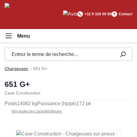
tenu principal
+32 9 326 00 99
Contact
Chargeuses
651 G+
651 G+
Case Construction
Poids
14062 kg
Puissance (hp/pk)
172 pk
Voir toutes les caractéristiques
Ignorer la galerie d'images