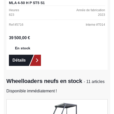
MLA 4-50 H P ST5 S1
Heures
Année de fabrication
823
2023
Ref #
5716
Interne #
T014
Prix régulier :
39 500,00 €
En stock
Détails
Wheelloaders neufs en stock
- 11 articles
Disponible immédiatement !