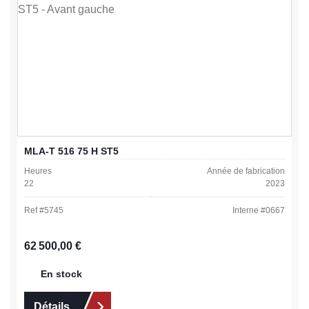
MLA-T 516 75 H ST5
Heures
Année de fabrication
22
2023
Ref #
5745
Interne #
0667
Prix régulier :
62 500,00 €
En stock
Détails