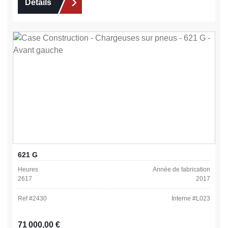
Détails
621 G
Heures
Année de fabrication
2617
2017
Ref #
2430
Interne #
L023
Prix régulier :
71 000,00 €