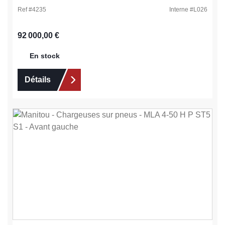
Ref #
4235
Interne #
L026
Prix régulier :
92 000,00 €
En stock
Détails