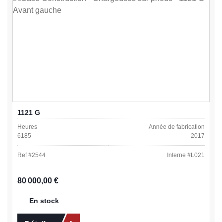
1121 G
Heures
Année de fabrication
6185
2017
Ref #
2544
Interne #
L021
Prix régulier :
80 000,00 €
En stock