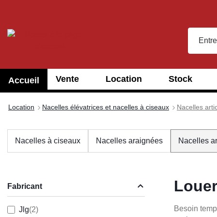
recherche
Passer à la navigation principale
Vente
Location
Stock
Accueil
Location
Nacelles élévatrices et nacelles à ciseaux
Nacelles arti
Nacelles à ciseaux
Nacelles araignées
Nacelles ar
Louer
Fabricant
Besoin tempo
Jlg
(2)