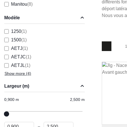
différents f
Manitou
(8)
déport latér
Nous vous aid
Modèle
1250
(1)
1500
(1)
1
AETJ
(1)
AETJC
(1)
AETJL
(1)
Show more
(4)
Largeur (m)
0,900 m
2,500 m
–