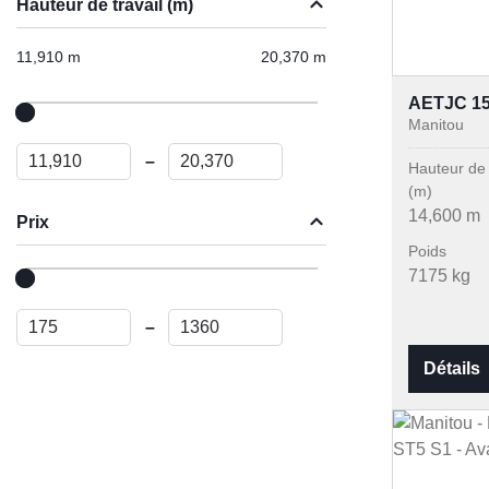
Hauteur de travail (m)
11,910 m
20,370 m
AETJC 1
Manitou
–
Hauteur de 
(m)
14,600 m
Prix
Poids
7175 kg
–
Détails