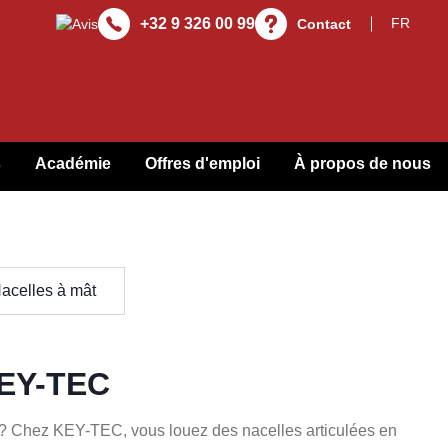
+32 9 326 00 99
Contact
s
Académie
Offres d'emploi
À propos de nous
acelles à mât
KEY-TEC
 ? Chez KEY-TEC, vous louez des nacelles articulées en