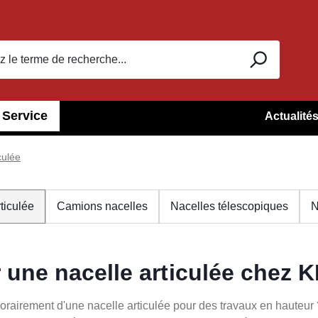
Service
Actualité
culée
ticulée
Camions nacelles
Nacelles télescopiques
N
 une nacelle articulée chez 
rairement d'une nacelle articulée pour des travaux en hauteur