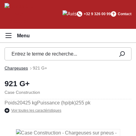
tenu principal
+32 9 326 00 99
Contact
Chargeuses
921 G+
921 G+
Case Construction
Poids
20425 kg
Puissance (hp/pk)
255 pk
Voir toutes les caractéristiques
Ignorer la galerie d'images