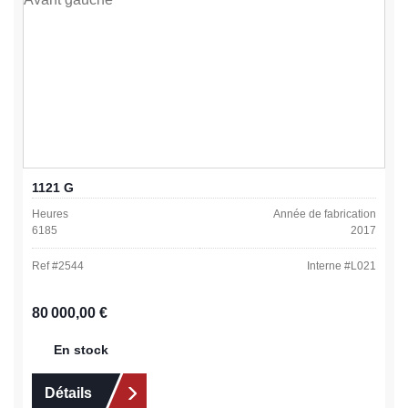
1121 G
Heures
Année de fabrication
6185
2017
Ref #
2544
Interne #
L021
Prix régulier :
80 000,00 €
En stock
Détails