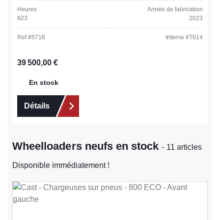
Heures
Année de fabrication
823
2023
Ref #
5716
Interne #
T014
Prix régulier :
39 500,00 €
En stock
Détails
Wheelloaders neufs en stock
- 11 articles
Disponible immédiatement !