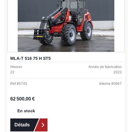
MLA-T 516 75 H ST5
Heures
Année de fabrication
22
2023
Ref #
5745
Interne #
0667
Prix régulier :
62 500,00 €
En stock
Détails