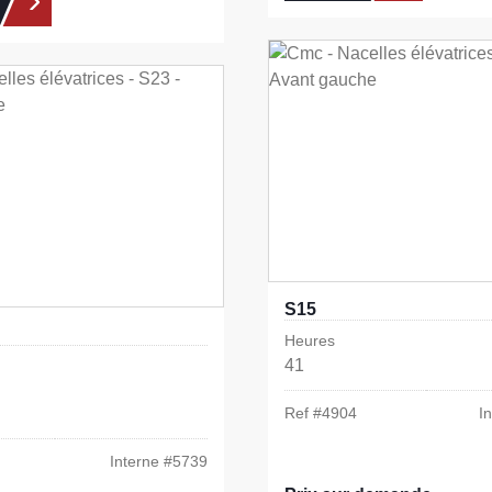
S15
Heures
41
Ref #
4904
I
Interne #
5739