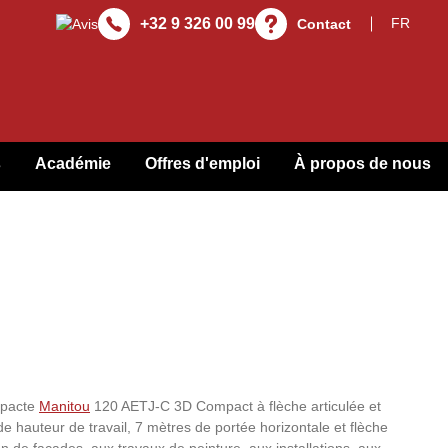
+32 9 326 00 99
Contact
s
Académie
Offres d'emploi
À propos de nous
mpacte
Manitou
120 AETJ-C 3D Compact à flèche articulée et
e hauteur de travail, 7 mètres de portée horizontale et flèche