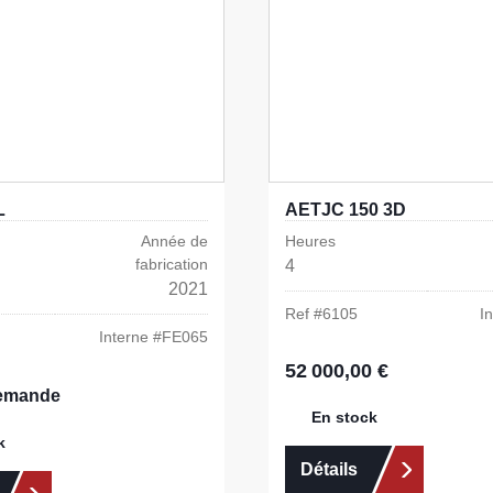
L
AETJC 150 3D
Année de
Heures
fabrication
4
2021
Ref #
6105
I
Interne #
FE065
52 000,00 €
Prix régulier :
demande
En stock
k
Détails