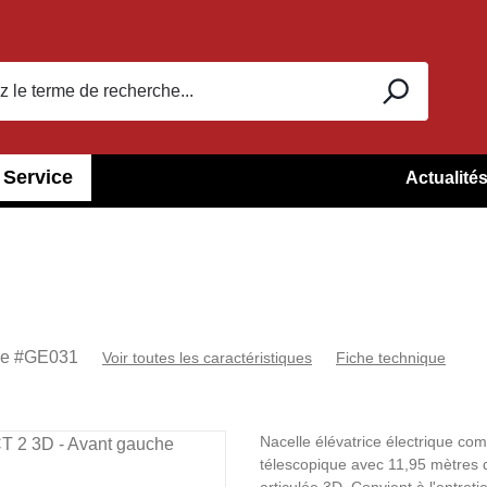
Service
Actualité
ne #
GE031
Voir toutes les caractéristiques
Fiche technique
Nacelle élévatrice électrique co
télescopique avec 11,95 mètres d