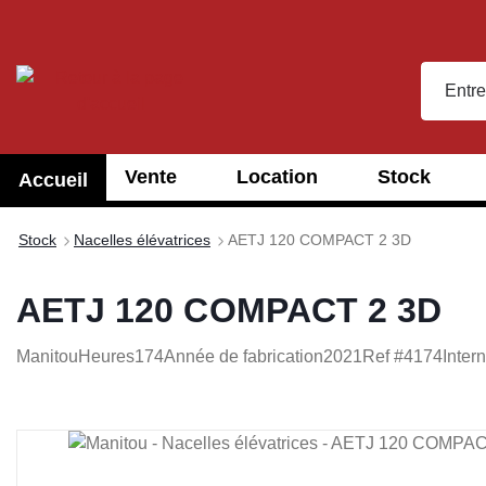
recherche
Passer à la navigation principale
Vente
Location
Stock
Accueil
Stock
Nacelles élévatrices
AETJ 120 COMPACT 2 3D
AETJ 120 COMPACT 2 3D
Manitou
Heures
174
Année de fabrication
2021
Ref #
4174
Inter
Ignorer la galerie d'images