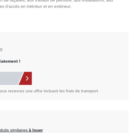
en de façades, aux travaux de peinture, aux installations, aux
les d'accès en intérieur et en extérieur.
rt
iatement !
us recevrez une offre incluant les frais de transport
uits similaires
à louer