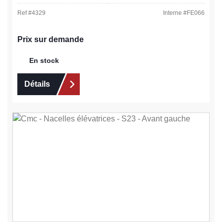
Ref #
4329
Interne #
FE066
Prix sur demande
En stock
Détails