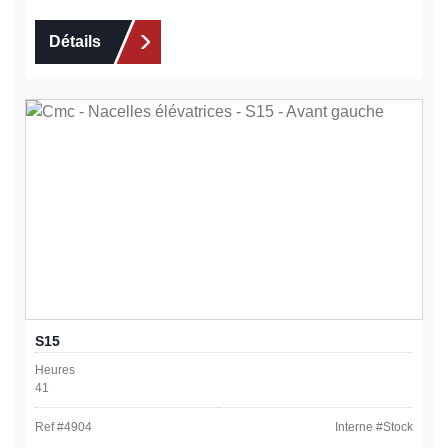
Détails
S15
Heures
41
Ref #
4904
Interne #
Stock