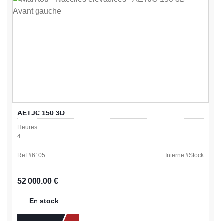
AETJC 150 3D
Heures
4
Ref #
6105
Interne #
Stock
Prix régulier :
52 000,00 €
En stock