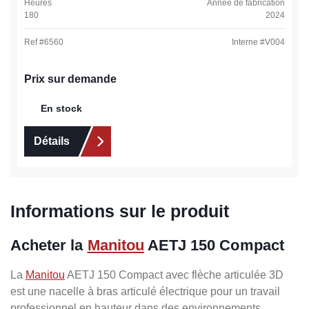
Heures
Année de fabrication
180
2024
Ref #
6560
Interne #
V004
Prix sur demande
En stock
Détails
Informations sur le produit
Acheter la
Manitou
AETJ 150 Compact
La
Manitou
AETJ 150 Compact avec flèche articulée 3D
est une nacelle à bras articulé électrique pour un travail
professionnel en hauteur dans des environnements