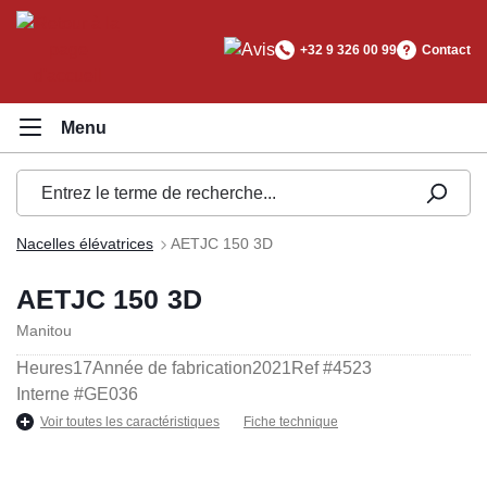
tenu principal
+32 9 326 00 99
Contact
Nacelles élévatrices
AETJC 150 3D
AETJC 150 3D
Manitou
Heures
17
Année de fabrication
2021
Ref #
4523
Interne #
GE036
Voir toutes les caractéristiques
Fiche technique