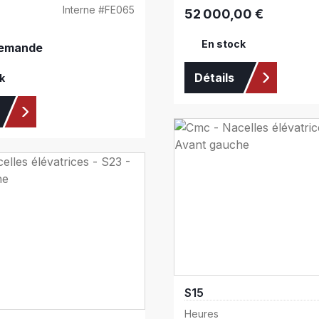
Interne #
FE065
52 000,00 €
Prix régulier :
En stock
demande
Détails
k
S15
Heures