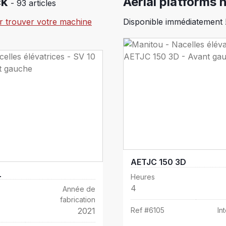
ck
Aerial platforms 
- 93 articles
ur trouver votre machine
Disponible immédiatement 
AETJC 150 3D
L
Heures
4
Année de
fabrication
2021
Ref #
6105
In