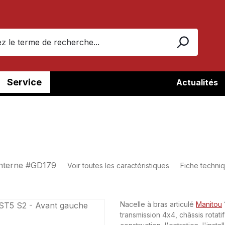
Service
Actualités
nterne #
GD179
Voir toutes les caractéristiques
Fiche techni
Nacelle à bras articulé
Manitou
transmission 4x4, châssis rotatif