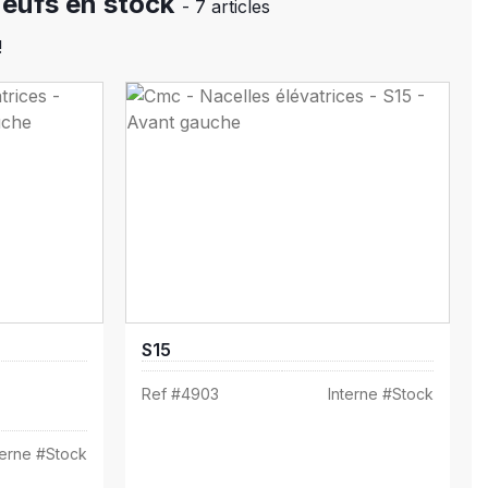
neufs en stock
- 7 articles
!
S15
Ref #
4903
Interne #
Stock
terne #
Stock