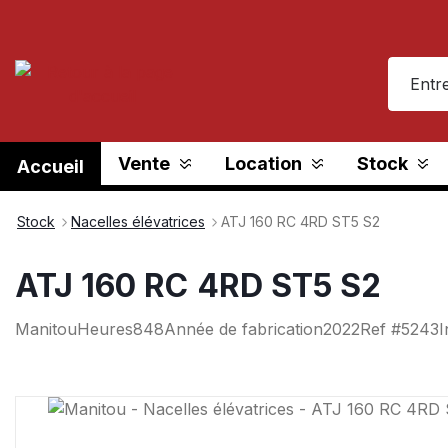
recherche
Passer à la navigation principale
Vente
Location
Stock
Accueil
Stock
Nacelles élévatrices
ATJ 160 RC 4RD ST5 S2
ATJ 160 RC 4RD ST5 S2
Manitou
Heures
848
Année de fabrication
2022
Ref #
5243
I
Ignorer la galerie d'images