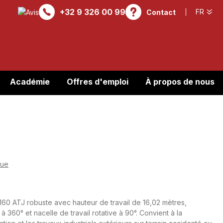
+32 9 326 00 99
Contact
Académie
Offres d'emploi
À propos de nous
que
160 ATJ robuste avec hauteur de travail de 16,02 mètres,
 à 360° et nacelle de travail rotative à 90°. Convient à la