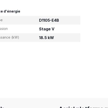
e d'énergie
pe
D1105-E4B
ssion
Stage V
ssance (kW)
18.5 kW