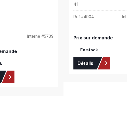
41
Ref #
4904
In
Interne #
5739
Prix sur demande
En stock
demande
Détails
k