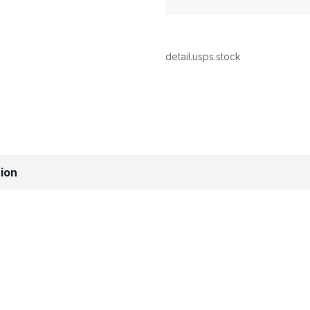
detail.usps.stock
ion