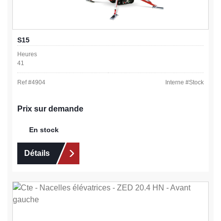
S15
Heures
41
Ref #
4904
Interne #
Stock
Prix sur demande
En stock
Détails