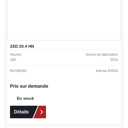
ZED 20.4 HN
Heures
Année de fabrication
180
2024
Ref #
6560
Interne #
V004
Prix sur demande
En stock
Détails