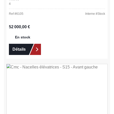
4
Ref #
6105
Interne #
Stock
Prix régulier :
52 000,00 €
En stock
Détails