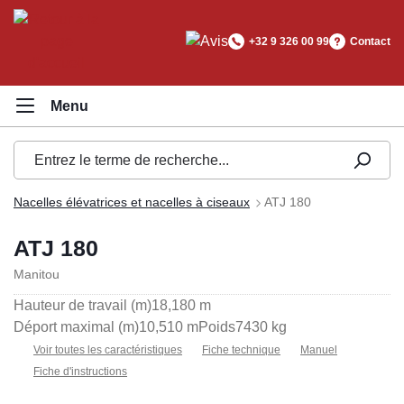
tenu principal
+32 9 326 00 99
Contact
Nacelles élévatrices et nacelles à ciseaux
ATJ 180
ATJ 180
Manitou
Hauteur de travail (m)
18,180 m
Déport maximal (m)
10,510 m
Poids
7430 kg
Voir toutes les caractéristiques
Fiche technique
Manuel
Fiche d'instructions