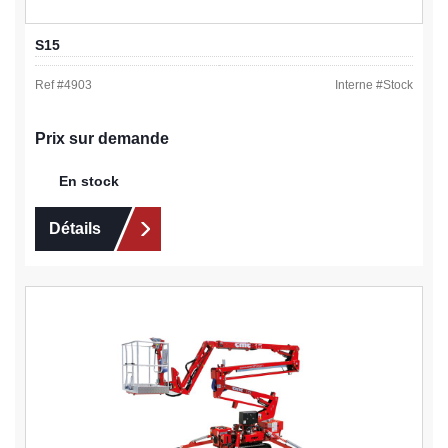
S15
Ref #
4903
Interne #
Stock
Prix sur demande
En stock
Détails