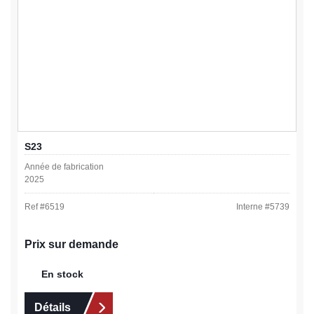
S23
Année de fabrication
2025
Ref #
6519
Interne #
5739
Prix sur demande
En stock
Détails