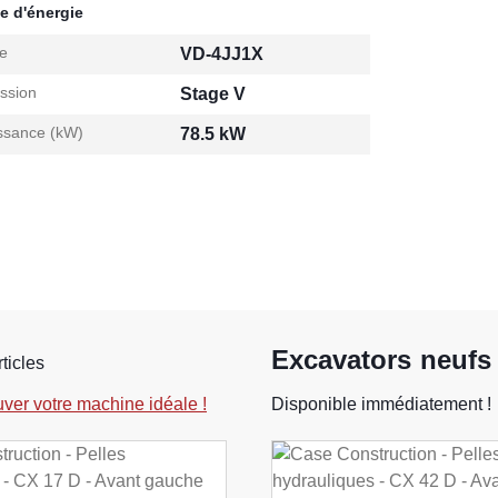
e d'énergie
e
VD-4JJ1X
ssion
Stage V
ssance (kW)
78.5 kW
Excavators neufs
rticles
uver votre machine idéale !
Disponible immédiatement !