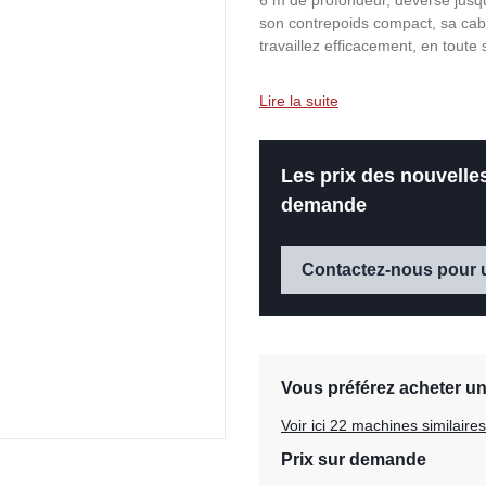
6 m de profondeur, déverse jusq
son contrepoids compact, sa cabine
travaillez efficacement, en toute
Lire la suite
Les prix des nouvell
demande
Contactez-nous pour 
Vous préférez acheter u
Voir ici 22 machines similair
Prix sur demande