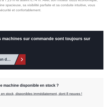
u'à 7,29 m et atteint 8,74 m. Avec son moteur Isuzu économique,
 spacieuse, sa visibilité parfaite et sa conduite intuitive, vous
 sécurité et confortablement.
es machines sur commande sont toujours sur
un devis
ne machine disponible en stock ?
es en stock, disponibles immédiatement, dont 8 neuves !