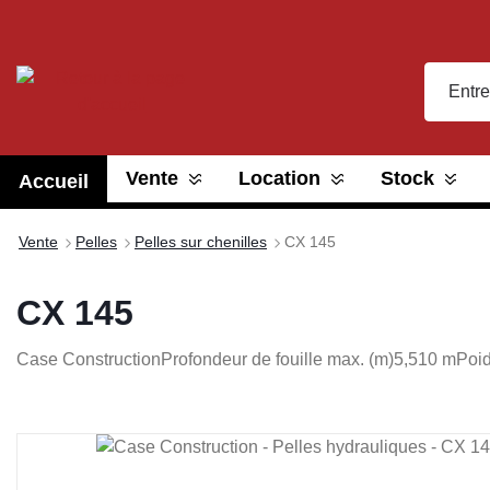
recherche
Passer à la navigation principale
Vente
Location
Stock
Accueil
Vente
Pelles
Pelles sur chenilles
CX 145
CX 145
Case Construction
Profondeur de fouille max. (m)
5,510 m
Poi
Ignorer la galerie d'images