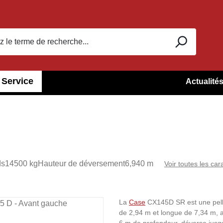
Service
Actualité
ds
14500 kg
Hauteur de déversement
6,940 m
Voir toutes les car
La
Case
CX145D SR est une pelle
de 2,94 m et longue de 7,34 m, 