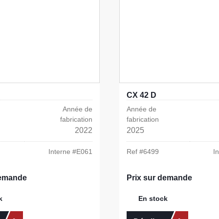
CX 42 D
Année de
Année de
fabrication
fabrication
2022
2025
Interne #
E061
Ref #
6499
I
demande
Prix sur demande
k
En stock