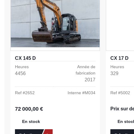
CX 145 D
CX 17 D
Heures
Année de
Heures
fabrication
4456
329
2017
Ref #
2652
Interne #
M034
Ref #
5002
72 000,00 €
Prix régulier :
Prix sur 
En stock
En stoc