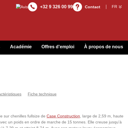
+32 9 326 00 99
Contact
s
Académie
Offres d'emploi
À propos de nous
actéristiques
Fiche technique
 sur chenilles fullsize de
Case Construction
, large de 2,59 m, haute
avec un poids en ordre de marche de 15 tonnes. Elle creuse jusqu'à