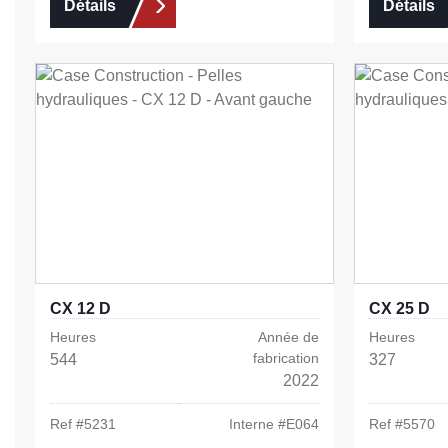
Détails
Détails
CX 12 D
CX 25 D
Heures
Année de
Heures
fabrication
544
327
2022
Ref #
5231
Interne #
E064
Ref #
5570