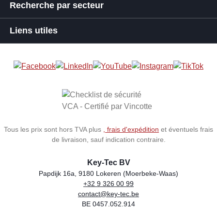
Recherche par secteur
Liens utiles
Tous les prix sont hors TVA plus
, frais d'expédition
et éventuels frais
de livraison, sauf indication contraire.
Key-Tec BV
Papdijk 16a, 9180 Lokeren (Moerbeke-Waas)
+32 9 326 00 99
Store name
Address
Phone
Email
VAT number
contact@key-tec.be
BE 0457.052.914