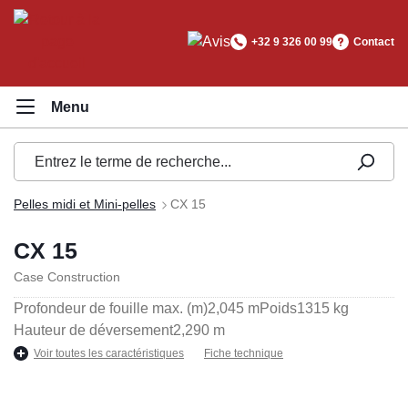
tenu principal
+32 9 326 00 99
Contact
Pelles midi et Mini-pelles
CX 15
CX 15
Case Construction
Profondeur de fouille max. (m)
2,045 m
Poids
1315 kg
Hauteur de déversement
2,290 m
Voir toutes les caractéristiques
Fiche technique