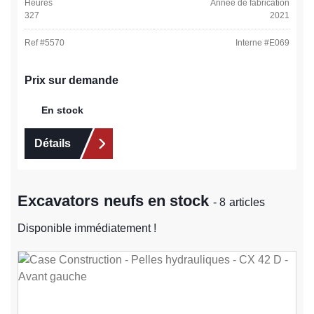
Heures
Année de fabrication
327
2021
Ref #
5570
Interne #
E069
Prix sur demande
En stock
Détails
Excavators neufs en stock
- 8 articles
Disponible immédiatement !