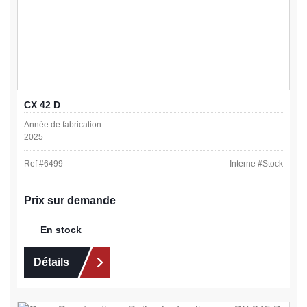
CX 42 D
Année de fabrication
2025
Ref #
6499
Interne #
Stock
Prix sur demande
En stock
Détails