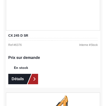
CX 245 D SR
Ref #
6376
Interne #
Stock
Prix sur demande
En stock
Détails