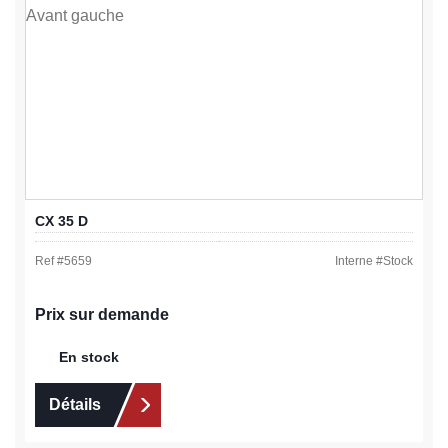
CX 35 D
Ref #
5659
Interne #
Stock
Prix sur demande
En stock
Détails