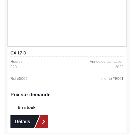
CX 17 D
Heures
Année de fabrication
329
2022
Ref #
5002
Interne #
E061
Prix sur demande
En stock
Détails