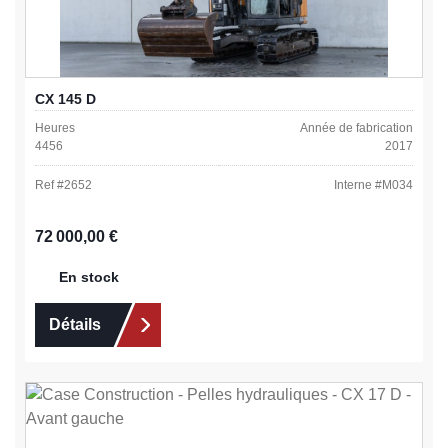
CX 145 D
Heures
Année de fabrication
4456
2017
Ref #
2652
Interne #
M034
Prix régulier :
72 000,00 €
En stock
Détails