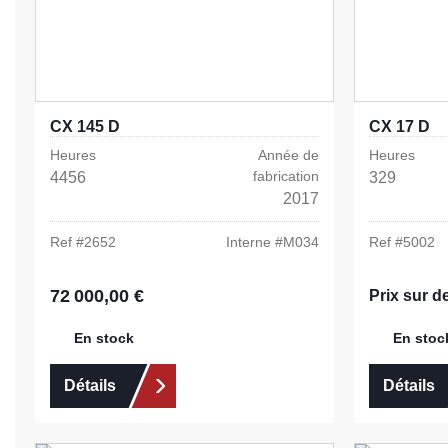
CX 145 D
CX 17 D
Heures
Année de
Heures
fabrication
4456
329
2017
Ref #
2652
Interne #
M034
Ref #
5002
72 000,00 €
Prix régulier :
Prix sur 
En stock
En stoc
Détails
Détails