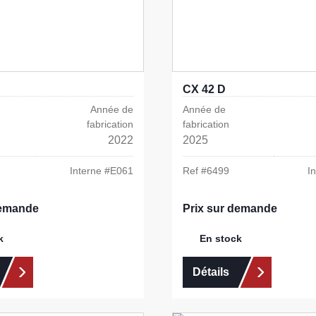
CX 42 D
Année de
Année de
fabrication
fabrication
2022
2025
Interne #
E061
Ref #
6499
I
demande
Prix sur demande
k
En stock
Détails