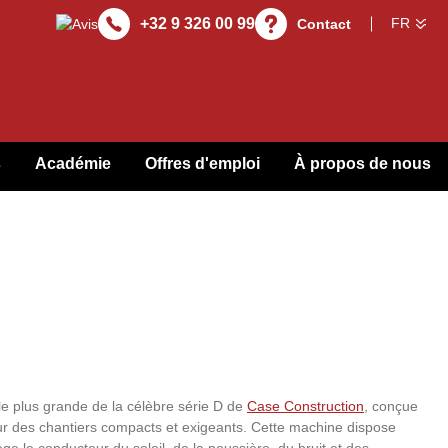
+32 9 326 00 99
Contact
s
Académie
Offres d'emploi
À propos de nous
e plus grande de la célèbre série D de
Case Construction
, conçue
ur des chantiers compacts et exigeants. Cette machine dispose