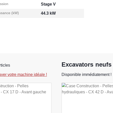
ssion
Stage V
ssance (kW)
44.3 kW
Excavators neufs
rticles
uver votre machine idéale !
Disponible immédiatement !