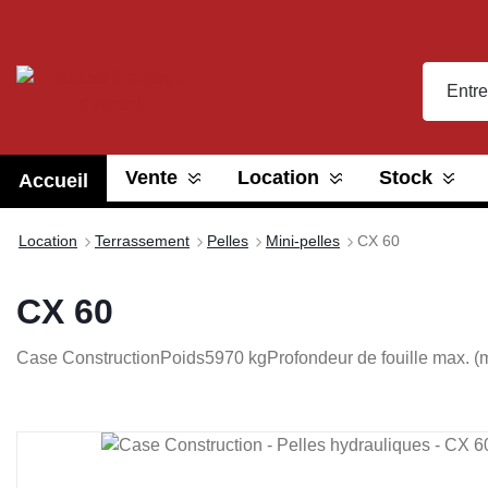
recherche
Passer à la navigation principale
Vente
Location
Stock
Accueil
Location
Terrassement
Pelles
Mini-pelles
CX 60
CX 60
Case Construction
Poids
5970 kg
Profondeur de fouille max. (
Ignorer la galerie d'images