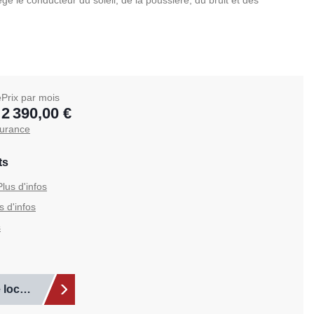
ège le conducteur du soleil, de la poussière, du bruit et des
e
Prix par mois
2 390,00 €
surance
ts
Sélectionnez les articles supplémentaires que vous sou
Plus d'infos
s d'infos
s
 location