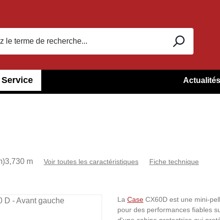
Service
Actualité
m)
3,730 m
Voir toutes les caractéristiques
Fiche technique
La
Case
CX60D est une mini-pell
pour des performances fiables s