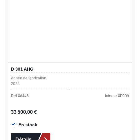
D 301 AHG
Année de fabrication
2024
Ref #
6446
Interne #
P009
Prix régulier :
33 500,00 €
En stock
Détails