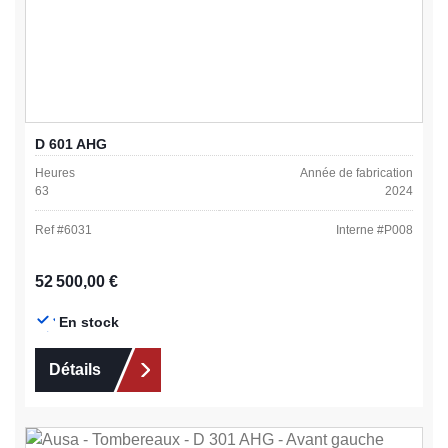
D 601 AHG
Heures
Année de fabrication
63
2024
Ref #
6031
Interne #
P008
Prix régulier :
52 500,00 €
En stock
Détails