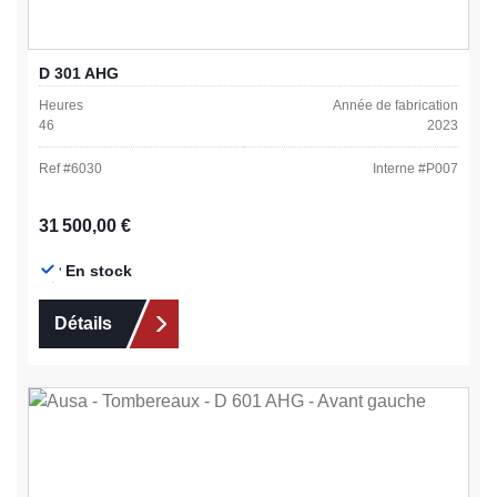
D 301 AHG
Heures
Année de fabrication
46
2023
Ref #
6030
Interne #
P007
Prix régulier :
31 500,00 €
En stock
Détails