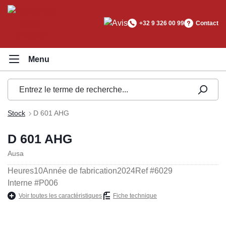
tenu principal
+32 9 326 00 99
Contact
Stock
D 601 AHG
D 601 AHG
Ausa
Heures
10
Année de fabrication
2024
Ref #
6029
Interne #
P006
Voir toutes les caractéristiques
Fiche technique