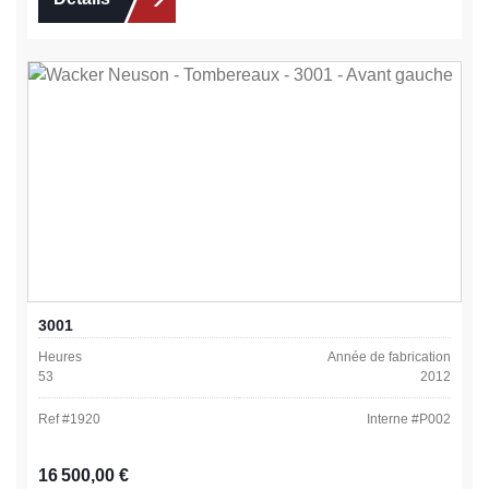
3001
Heures
Année de fabrication
53
2012
Ref #
1920
Interne #
P002
Prix régulier :
16 500,00 €