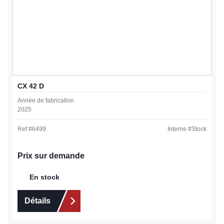
CX 42 D
Année de fabrication
2025
Ref #
6499
Interne #
Stock
Prix sur demande
En stock
Détails