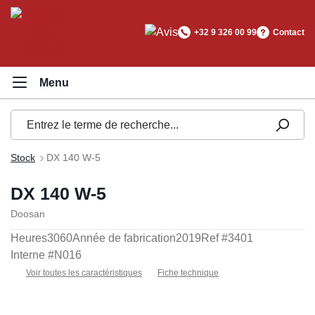
tenu principal
+32 9 326 00 99
Contact
Stock
DX 140 W-5
DX 140 W-5
Doosan
Heures
3060
Année de fabrication
2019
Ref #
3401
Interne #
N016
Voir toutes les caractéristiques
Fiche technique