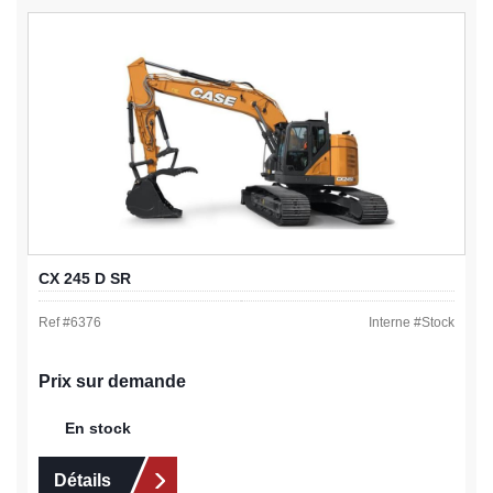
CX 245 D SR
Ref #
6376
Interne #
Stock
Prix sur demande
En stock
Détails