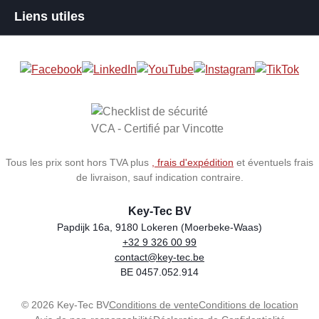
Liens utiles
Tous les prix sont hors TVA plus
, frais d'expédition
et éventuels frais
de livraison, sauf indication contraire.
Key-Tec BV
Papdijk 16a, 9180 Lokeren (Moerbeke-Waas)
+32 9 326 00 99
Store name
Address
Phone
Email
VAT number
contact@key-tec.be
BE 0457.052.914
© 2026 Key-Tec BV
Conditions de vente
Conditions de location