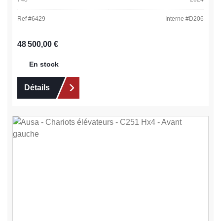
Ref #
6429
Interne #
D206
Prix régulier :
48 500,00 €
En stock
Détails