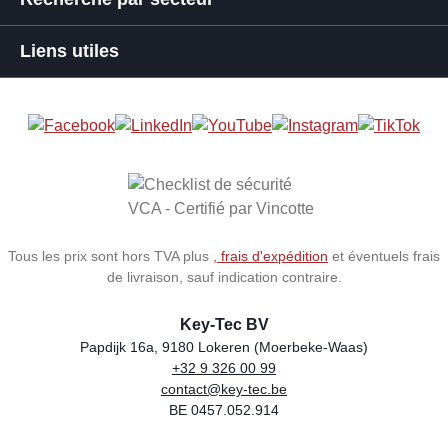
Liens utiles
Tous les prix sont hors TVA plus
, frais d'expédition
et éventuels frais
de livraison, sauf indication contraire.
Key-Tec BV
Papdijk 16a, 9180 Lokeren (Moerbeke-Waas)
+32 9 326 00 99
Store name
Address
Phone
Email
VAT number
contact@key-tec.be
BE 0457.052.914