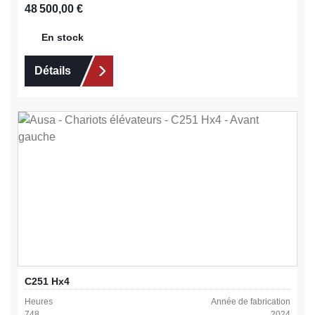
Prix régulier :
48 500,00 €
En stock
Détails
C251 Hx4
Heures
Année de fabrication
748
2024