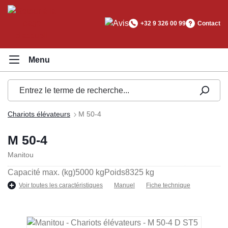
tenu principal
+32 9 326 00 99
Contact
Chariots élévateurs
M 50-4
M 50-4
Manitou
Capacité max. (kg)
5000 kg
Poids
8325 kg
Voir toutes les caractéristiques
Manuel
Fiche technique
Ignorer la galerie d'images