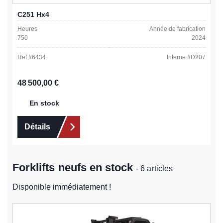
C251 Hx4
Heures
Année de fabrication
750
2024
Ref #
6434
Interne #
D207
Prix régulier :
48 500,00 €
En stock
Détails
Forklifts neufs en stock
- 6 articles
Disponible immédiatement !