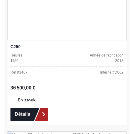
C250
Heures
Année de fabrication
1156
2018
Ref #
3467
Interne #
D062
Prix régulier :
36 500,00 €
En stock
Détails