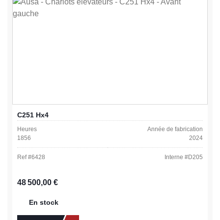
C251 Hx4
Heures
Année de fabrication
1856
2024
Ref #
6428
Interne #
D205
Prix régulier :
48 500,00 €
En stock