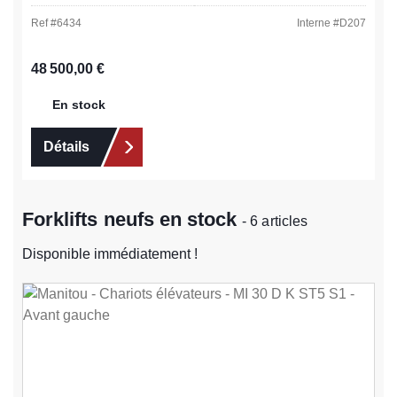
Ref #
6434
Interne #
D207
Prix régulier :
48 500,00 €
En stock
Détails
Forklifts neufs en stock
- 6 articles
Disponible immédiatement !