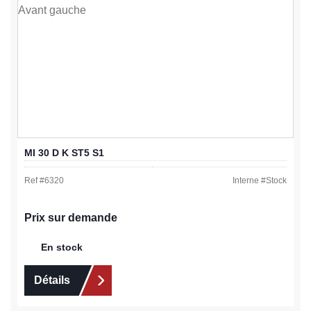
MI 30 D K ST5 S1
Ref #
6320
Interne #
Stock
Prix sur demande
En stock
Détails