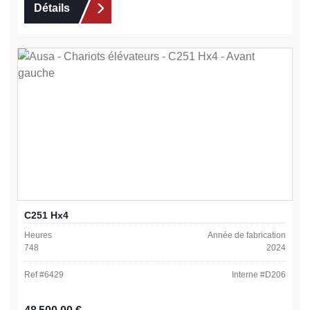
Détails
C251 Hx4
Heures
Année de fabrication
748
2024
Ref #
6429
Interne #
D206
Prix régulier :