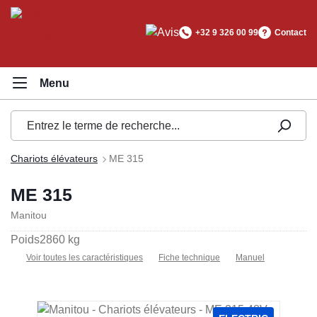
tenu principal
+32 9 326 00 99
Contact
Chariots élévateurs
ME 315
ME 315
Manitou
Poids
2860 kg
Voir toutes les caractéristiques
Fiche technique
Manuel
Ignorer la galerie d'images