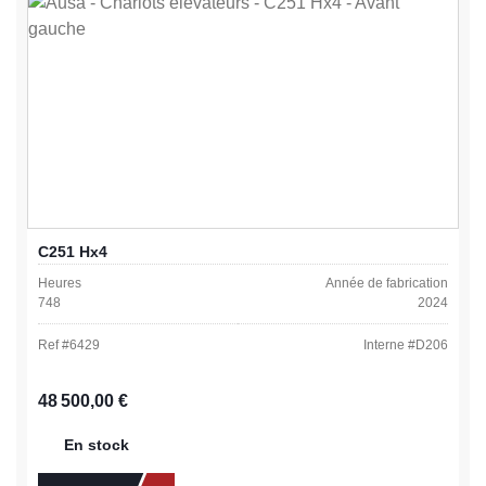
C251 Hx4
Heures
Année de fabrication
748
2024
Ref #
6429
Interne #
D206
Prix régulier :
48 500,00 €
En stock