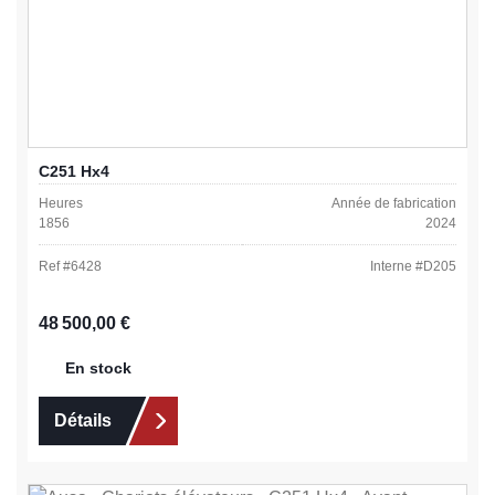
C251 Hx4
Heures
Année de fabrication
1856
2024
Ref #
6428
Interne #
D205
Prix régulier :
48 500,00 €
En stock
Détails