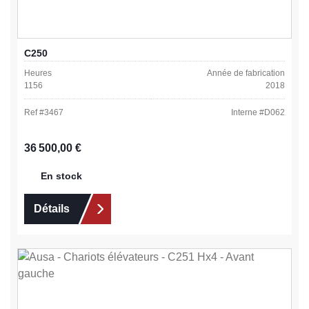
C250
Heures
Année de fabrication
1156
2018
Ref #
3467
Interne #
D062
Prix régulier :
36 500,00 €
En stock
Détails