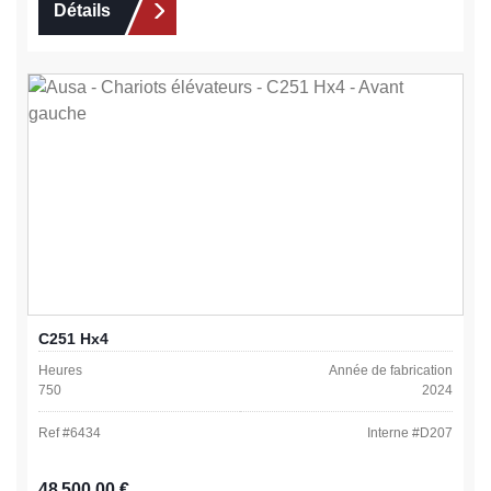
Détails
C251 Hx4
Heures
Année de fabrication
750
2024
Ref #
6434
Interne #
D207
Prix régulier :
48 500,00 €