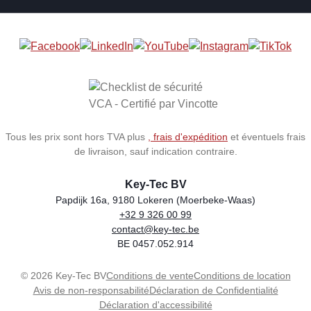
Tous les prix sont hors TVA plus
, frais d'expédition
et éventuels frais
de livraison, sauf indication contraire.
Key-Tec BV
Papdijk 16a, 9180 Lokeren (Moerbeke-Waas)
+32 9 326 00 99
Store name
Address
Phone
Email
VAT number
contact@key-tec.be
BE 0457.052.914
© 2026 Key-Tec BV
Conditions de vente
Conditions de location
Avis de non-responsabilité
Déclaration de Confidentialité
Déclaration d'accessibilité