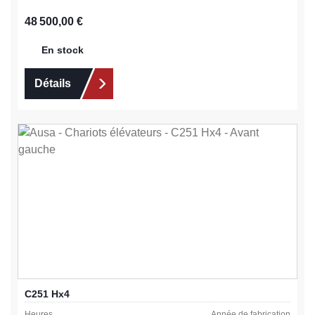
Prix régulier :
48 500,00 €
En stock
Détails
C251 Hx4
Heures
Année de fabrication