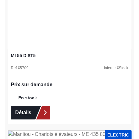
MI 55 D ST5
Ref #
5709
Interne #
Stock
Prix sur demande
En stock
Détails
ELECTRIC