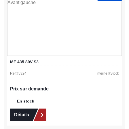
ME 435 80V S3
Ref #
5324
Interne #
Stock
Prix sur demande
En stock
Détails