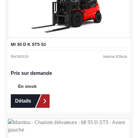
MI 30 D K ST5 S1
Ref #
6319
Interne #
Stock
Prix sur demande
En stock
Détails