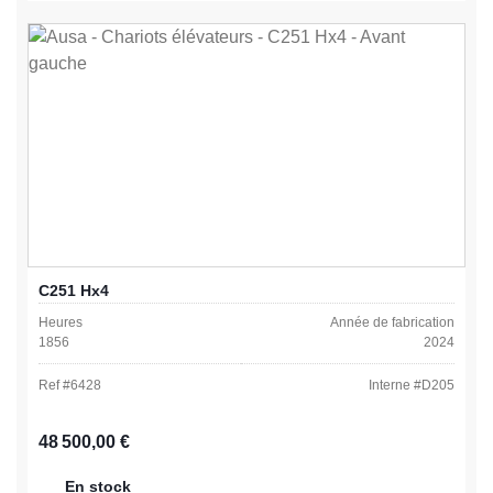
C251 Hx4
Heures
Année de fabrication
1856
2024
Ref #
6428
Interne #
D205
Prix régulier :
48 500,00 €
En stock