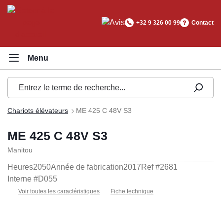
tenu principal
+32 9 326 00 99
Contact
Chariots élévateurs
ME 425 C 48V S3
ME 425 C 48V S3
Manitou
Heures
2050
Année de fabrication
2017
Ref #
2681
Interne #
D055
Voir toutes les caractéristiques
Fiche technique