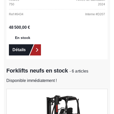
750
2024
Ref #
6434
Interne #
D207
Prix régulier :
48 500,00 €
En stock
Détails
Forklifts neufs en stock
- 6 articles
Disponible immédiatement !