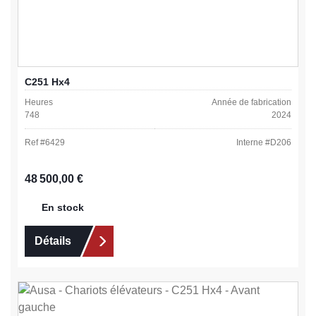
C251 Hx4
Heures
Année de fabrication
748
2024
Ref #
6429
Interne #
D206
Prix régulier :
48 500,00 €
En stock
Détails