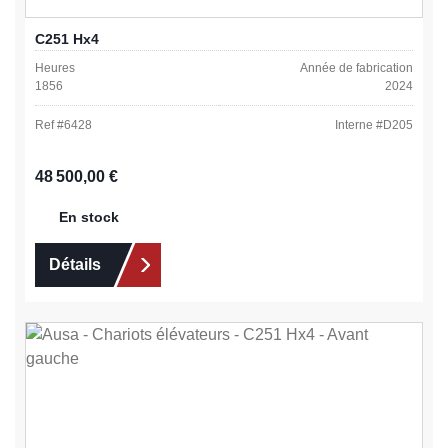
C251 Hx4
Heures
Année de fabrication
1856
2024
Ref #
6428
Interne #
D205
Prix régulier :
48 500,00 €
En stock
Détails