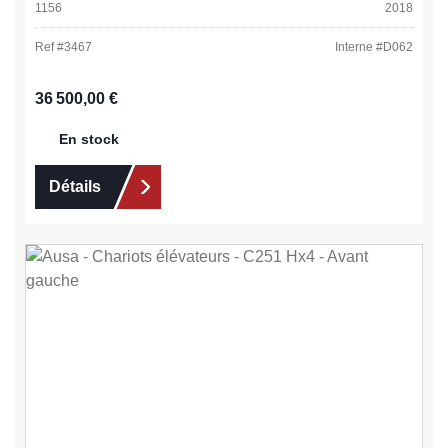
1156
2018
Ref #
3467
Interne #
D062
Prix régulier :
36 500,00 €
En stock
Détails