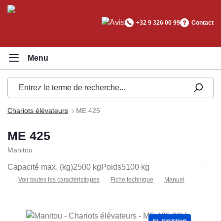
tenu principal
+32 9 326 00 99
Contact
Chariots élévateurs
ME 425
ME 425
Manitou
Capacité max. (kg)
2500 kg
Poids
5100 kg
Voir toutes les caractéristiques
Fiche technique
Manuel
Ignorer la galerie d'images