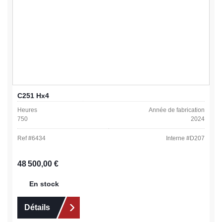
C251 Hx4
Heures
Année de fabrication
750
2024
Ref #
6434
Interne #
D207
Prix régulier :
48 500,00 €
En stock
Détails