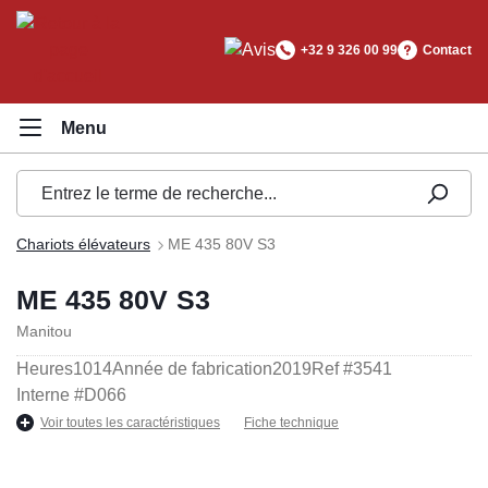
tenu principal
+32 9 326 00 99
Contact
Chariots élévateurs
ME 435 80V S3
ME 435 80V S3
Manitou
Heures
1014
Année de fabrication
2019
Ref #
3541
Interne #
D066
Voir toutes les caractéristiques
Fiche technique