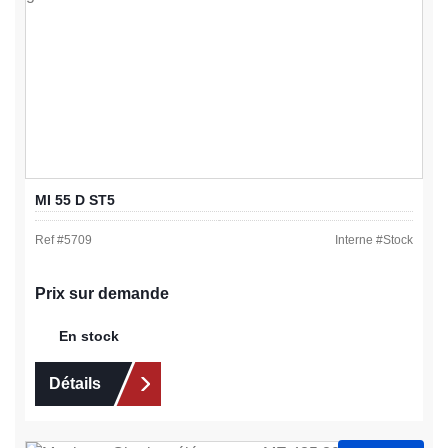
MI 55 D ST5
Ref #
5709
Interne #
Stock
Prix sur demande
En stock
Détails