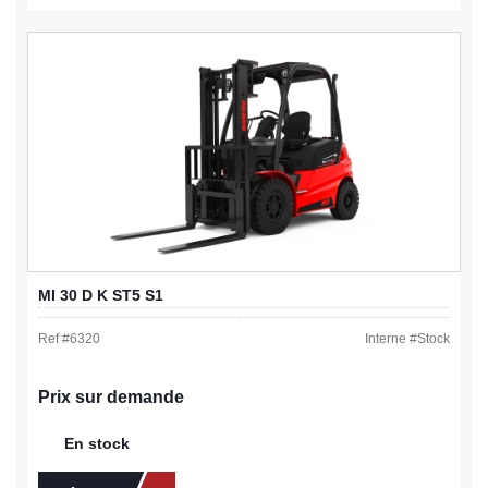
MI 30 D K ST5 S1
Ref #
6320
Interne #
Stock
Prix sur demande
En stock