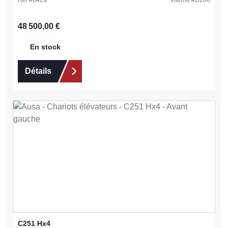
Ref #
6429
Interne #
D206
Prix régulier :
48 500,00 €
En stock
Détails
C251 Hx4