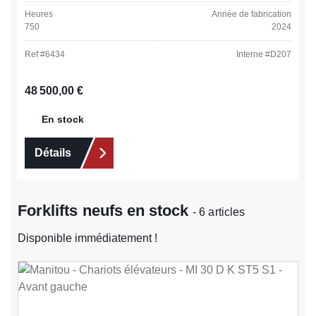
Heures
Année de fabrication
750
2024
Ref #
6434
Interne #
D207
Prix régulier :
48 500,00 €
En stock
Détails
Forklifts neufs en stock
- 6 articles
Disponible immédiatement !