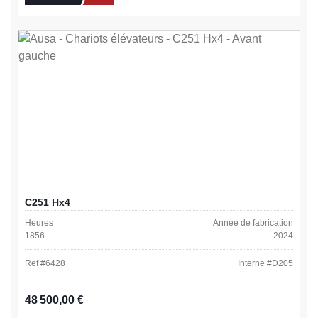
C251 Hx4
Heures
Année de fabrication
1856
2024
Ref #
6428
Interne #
D205
Prix régulier :
48 500,00 €