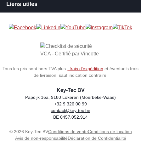
Liens utiles
Tous les prix sont hors TVA plus
, frais d'expédition
et éventuels frais
de livraison, sauf indication contraire.
Key-Tec BV
Papdijk 16a, 9180 Lokeren (Moerbeke-Waas)
+32 9 326 00 99
Store name
Address
Phone
Email
VAT number
contact@key-tec.be
BE 0457.052.914
© 2026 Key-Tec BV
Conditions de vente
Conditions de location
Avis de non-responsabilité
Déclaration de Confidentialité