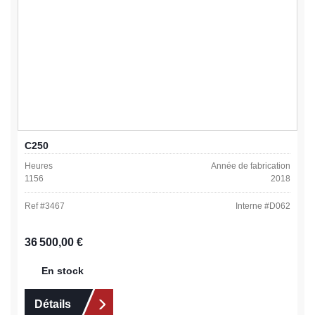
C250
Heures
Année de fabrication
1156
2018
Ref #
3467
Interne #
D062
Prix régulier :
36 500,00 €
En stock
Détails