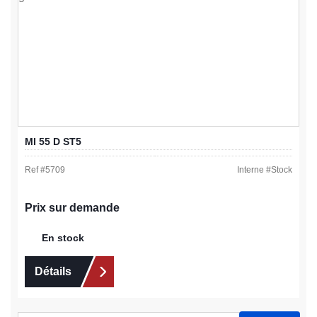
MI 55 D ST5
Ref #
5709
Interne #
Stock
Prix sur demande
En stock
Détails