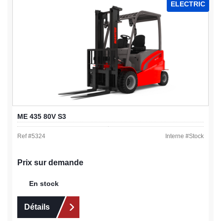
ELECTRIC
ME 435 80V S3
Ref #
5324
Interne #
Stock
Prix sur demande
En stock
Détails