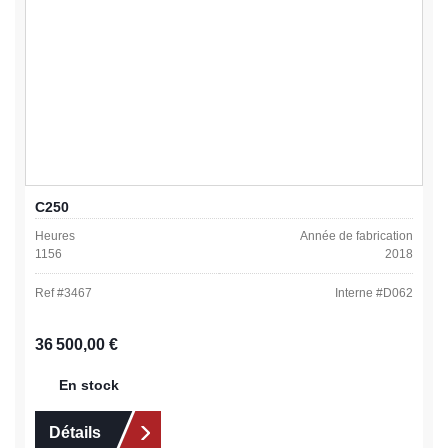
C250
Heures
Année de fabrication
1156
2018
Ref #
3467
Interne #
D062
Prix régulier :
36 500,00 €
En stock
Détails