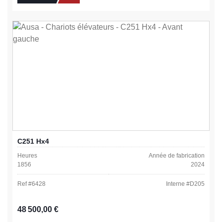
C251 Hx4
Heures
Année de fabrication
1856
2024
Ref #
6428
Interne #
D205
Prix régulier :
48 500,00 €