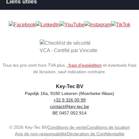
Liens utiles
Tous les prix sont hors TVA plus
, frais d'expédition
et éventuels frais
de livraison, sauf indication contraire.
Key-Tec BV
Papdijk 16a, 9180 Lokeren (Moerbeke-Waas)
+32 9 326 00 99
Store name
Address
Phone
Email
VAT number
contact@key-tec.be
BE 0457.052.914
© 2026 Key-Tec BV
Conditions de vente
Conditions de location
Avis de non-responsabilité
Déclaration de Confidentialité