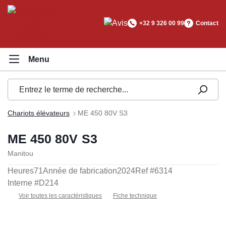
tenu principal
+32 9 326 00 99
Contact
Chariots élévateurs
ME 450 80V S3
ME 450 80V S3
Manitou
Heures
71
Année de fabrication
2024
Ref #
6314
Interne #
D214
Voir toutes les caractéristiques
Fiche technique