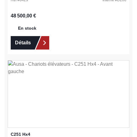
Ref #
6429
Interne #
D206
Prix régulier :
48 500,00 €
En stock
Détails
C251 Hx4