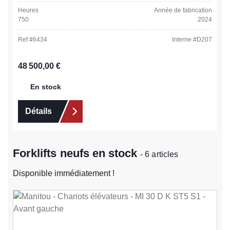
Heures
Année de fabrication
750
2024
Ref #
6434
Interne #
D207
Prix régulier :
48 500,00 €
En stock
Détails
Forklifts neufs en stock
- 6 articles
Disponible immédiatement !