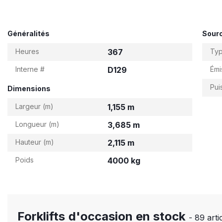
Généralités
Sourc
Heures
367
Ty
Interne #
D129
Émi
Pui
Dimensions
Largeur (m)
1,155 m
Longueur (m)
3,685 m
Hauteur (m)
2,115 m
Poids
4000 kg
Forklifts d'occasion en stock
- 89 arti