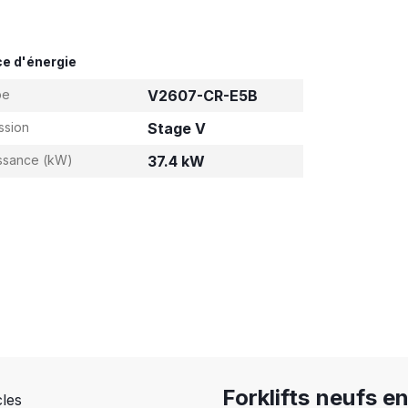
e d'énergie
pe
V2607-CR-E5B
ssion
Stage V
ssance (kW)
37.4 kW
Forklifts neufs e
cles