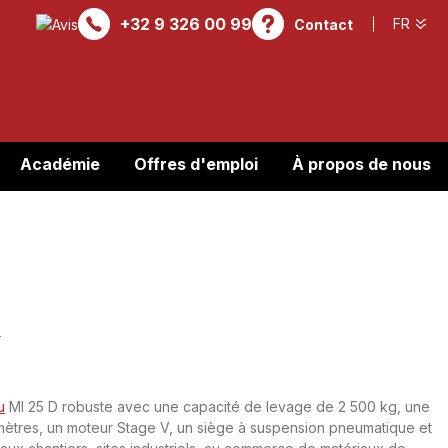
+32 9 326 00 99
Contact
Académie
Offres d'emploi
À propos de nous
e
u
MI 25 D robuste avec une capacité de levage de 2 500 kg, une
mètres, un moteur Stage V, un siège à suspension pneumatique et