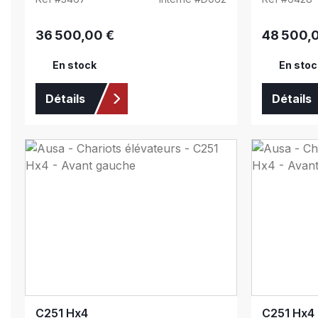
36 500,00 €
48 500,
Prix régulier :
Prix régulier 
En stock
En stoc
Détails
Détails
C251 Hx4
C251 Hx4