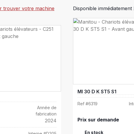
ur trouver votre machine
Disponible immédiatement 
MI 30 D K ST5 S1
Ref #
6319
In
Année de
fabrication
Prix sur demande
2024
En stock
Interne #
D205