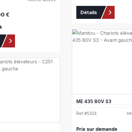
Détails
00 €
:
k
ME 435 80V S3
Ref #
5324
In
Prix sur demande