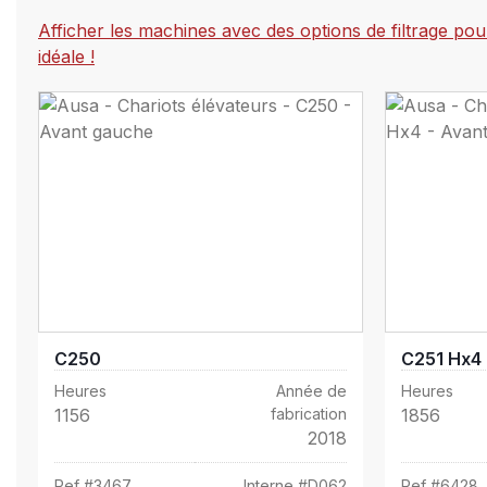
Afficher les machines avec des options de filtrage po
idéale !
C250
C251 Hx4
Heures
Année de
Heures
1156
fabrication
1856
2018
Ref #
3467
Interne #
D062
Ref #
6428