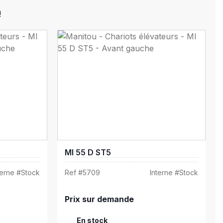
!
MI 55 D ST5
terne #
Stock
Ref #
5709
Interne #
Stock
Prix sur demande
En stock