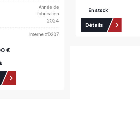
Année de
En stock
fabrication
2024
Détails
Interne #
D207
00 €
:
k