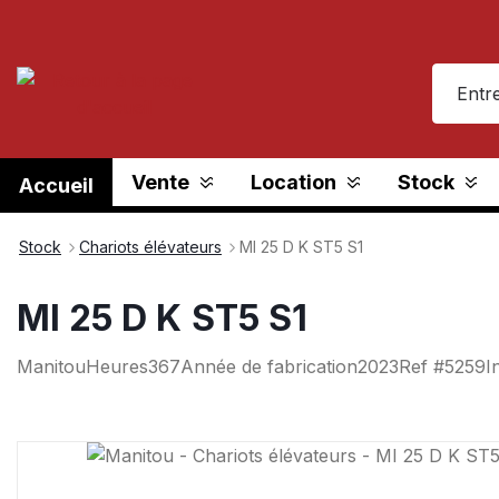
recherche
Passer à la navigation principale
Vente
Location
Stock
Accueil
Stock
Chariots élévateurs
MI 25 D K ST5 S1
MI 25 D K ST5 S1
Manitou
Heures
367
Année de fabrication
2023
Ref #
5259
I
Ignorer la galerie d'images