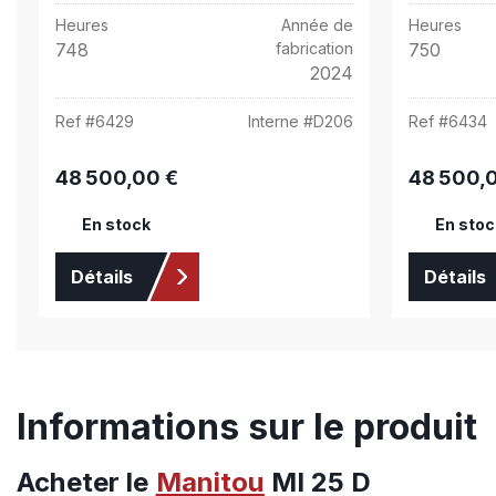
Heures
Année de
Heures
748
fabrication
750
2024
Ref #
6429
Interne #
D206
Ref #
6434
48 500,00 €
48 500,
Prix régulier :
Prix régulier 
En stock
En stoc
Détails
Détails
Informations sur le produit
Acheter le
Manitou
MI 25 D