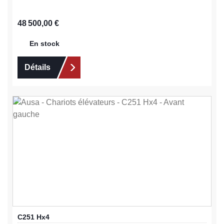
Prix régulier :
48 500,00 €
En stock
Détails
C251 Hx4