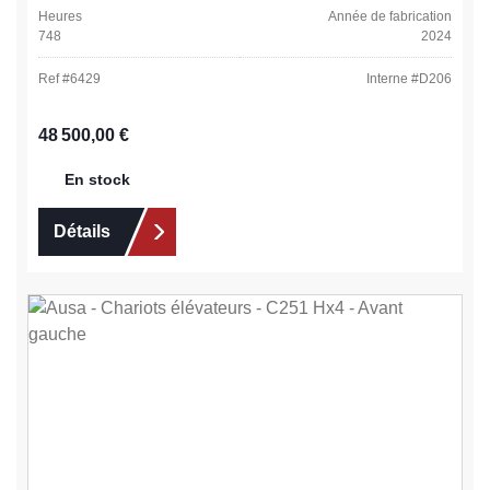
Heures
Année de fabrication
748
2024
Ref #
6429
Interne #
D206
Prix régulier :
48 500,00 €
En stock
Détails