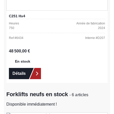
C251 Hx4
Heures
Année de fabrication
750
2024
Ref #
6434
Interne #
D207
Prix régulier :
48 500,00 €
En stock
Détails
Forklifts neufs en stock
- 6 articles
Disponible immédiatement !