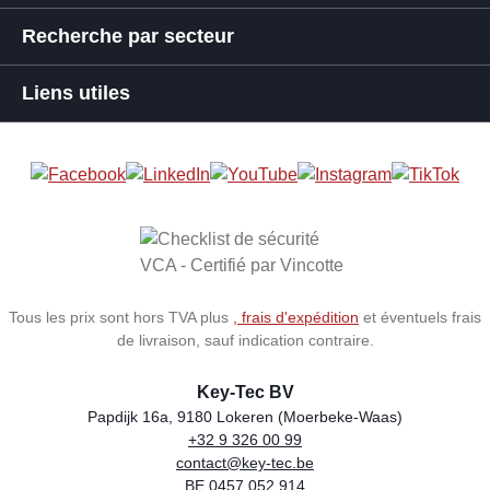
Recherche par secteur
Liens utiles
Tous les prix sont hors TVA plus
, frais d'expédition
et éventuels frais
de livraison, sauf indication contraire.
Key-Tec BV
Papdijk 16a, 9180 Lokeren (Moerbeke-Waas)
+32 9 326 00 99
Store name
Address
Phone
Email
VAT number
contact@key-tec.be
BE 0457.052.914