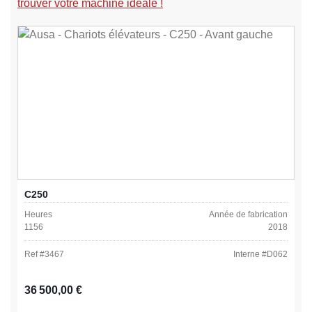
trouver votre machine idéale !
C250
Heures
Année de fabrication
1156
2018
Ref #
3467
Interne #
D062
Prix régulier :
36 500,00 €