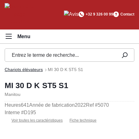
tenu principal
+32 9 326 00 99
Contact
Chariots élévateurs
MI 30 D K ST5 S1
MI 30 D K ST5 S1
Manitou
Heures
641
Année de fabrication
2022
Ref #
5070
Interne #
D195
Voir toutes les caractéristiques
Fiche technique