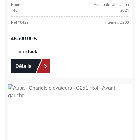
Heures
Année de fabrication
748
2024
Ref #
6429
Interne #
D206
Prix régulier :
48 500,00 €
En stock
Détails