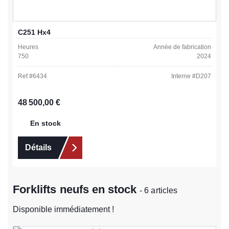
C251 Hx4
Heures
Année de fabrication
750
2024
Ref #
6434
Interne #
D207
Prix régulier :
48 500,00 €
En stock
Détails
Forklifts neufs en stock
- 6 articles
Disponible immédiatement !