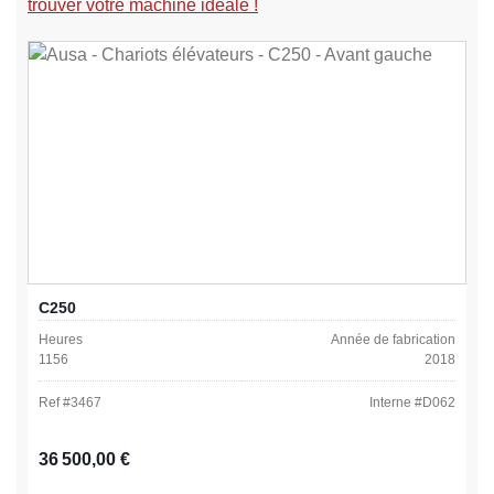
trouver votre machine idéale !
C250
Heures
Année de fabrication
1156
2018
Ref #
3467
Interne #
D062
Prix régulier :
36 500,00 €