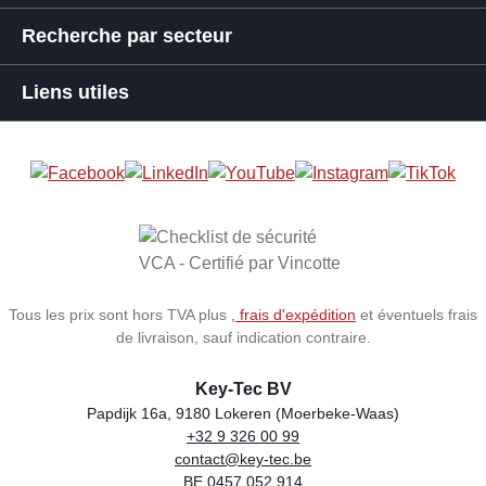
Recherche par secteur
Liens utiles
Tous les prix sont hors TVA plus
, frais d'expédition
et éventuels frais
de livraison, sauf indication contraire.
Key-Tec BV
Papdijk 16a, 9180 Lokeren (Moerbeke-Waas)
+32 9 326 00 99
Store name
Address
Phone
Email
VAT number
contact@key-tec.be
BE 0457.052.914