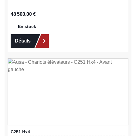
Prix régulier :
48 500,00 €
En stock
Détails
C251 Hx4