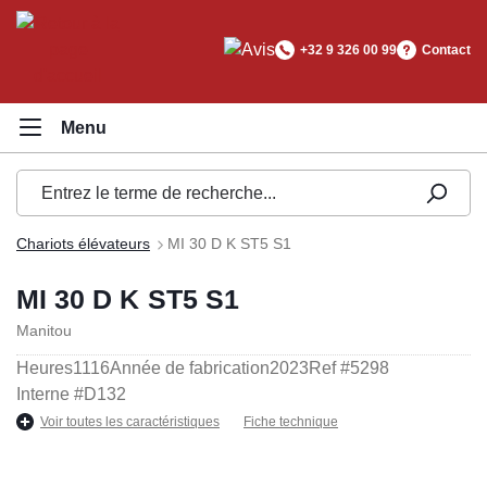
tenu principal
+32 9 326 00 99
Contact
Chariots élévateurs
MI 30 D K ST5 S1
MI 30 D K ST5 S1
Manitou
Heures
1116
Année de fabrication
2023
Ref #
5298
Interne #
D132
Voir toutes les caractéristiques
Fiche technique