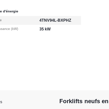
e d'énergie
e
4TNV94L-BXPHZ
ssance (kW)
35 kW
Forklifts neufs e
es