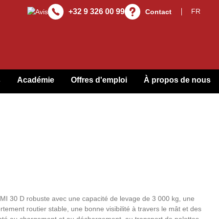
+32 9 326 00 99
Contact
s
Académie
Offres d'emploi
À propos de nous
MI 30 D robuste avec une capacité de levage de 3 000 kg, une
ement routier stable, une bonne visibilité à travers le mât et des