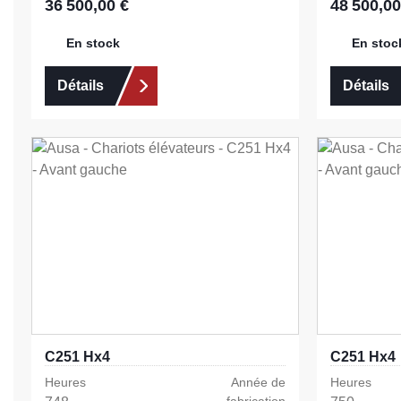
36 500,00 €
48 500,00
Prix régulier :
Prix régulier 
En stock
En stoc
Détails
Détails
C251 Hx4
C251 Hx4
Heures
Année de
Heures