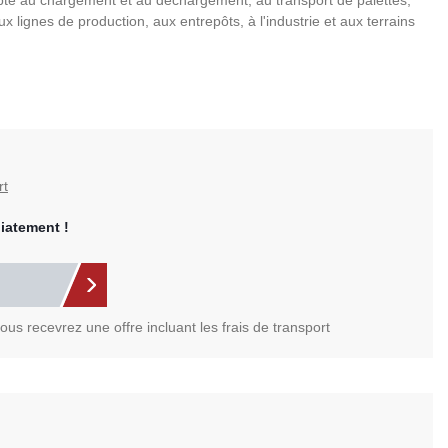
 au chargement et au déchargement, au transport de palettes,
x lignes de production, aux entrepôts, à l'industrie et aux terrains
rt
iatement !
us recevrez une offre incluant les frais de transport