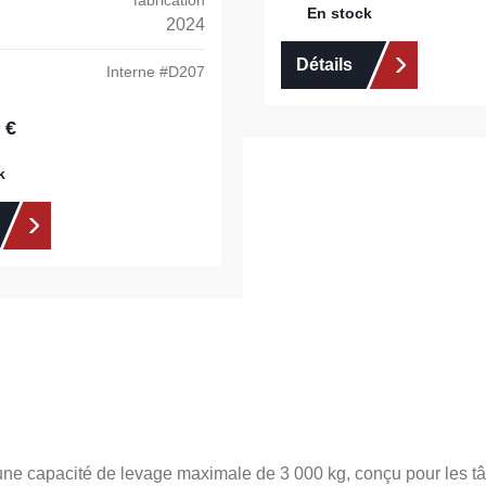
fabrication
En stock
2024
Détails
Interne #
D207
 €
:
k
une capacité de levage maximale de 3 000 kg, conçu pour les tâc