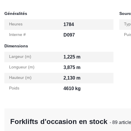
Généralités
Sourc
Heures
Typ
1784
Interne #
Pui
D097
Dimensions
Largeur (m)
1,225 m
Longueur (m)
3,875 m
Hauteur (m)
2,130 m
Poids
4610 kg
Forklifts d'occasion en stock
- 89 articl