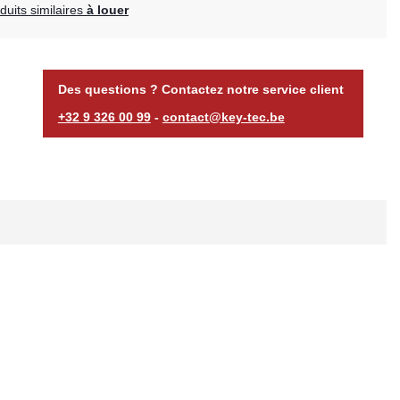
uits similaires
à louer
Des questions ? Contactez notre service client
+32 9 326 00 99
-
contact@key-tec.be