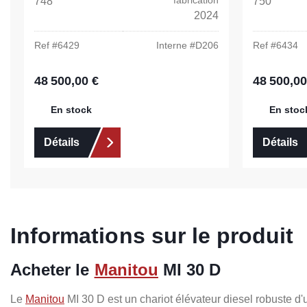
fabrication
748
750
2024
Ref #
6429
Interne #
D206
Ref #
6434
48 500,00 €
48 500,00
Prix régulier :
Prix régulier 
En stock
En stoc
Détails
Détails
Informations sur le produit
Acheter le
Manitou
MI 30 D
Le
Manitou
MI 30 D est un chariot élévateur diesel robuste d'