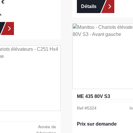
 €
:
Détails
k
ME 435 80V S3
Ref #
5324
I
Prix sur demande
Année de