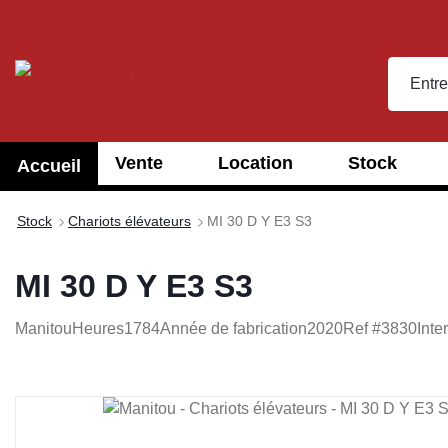
recherche
Passer à la navigation principale
Vente
Location
Stock
Accueil
Stock
Chariots élévateurs
MI 30 D Y E3 S3
MI 30 D Y E3 S3
Manitou
Heures
1784
Année de fabrication
2020
Ref #
3830
Inte
Ignorer la galerie d'images