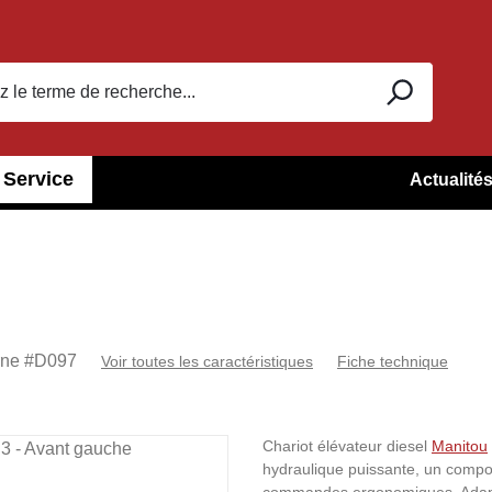
Service
Actualité
rne #
D097
Voir toutes les caractéristiques
Fiche technique
Chariot élévateur diesel
Manitou
hydraulique puissante, un comport