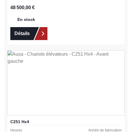
Prix régulier :
48 500,00 €
En stock
Détails
C251 Hx4
Heures
Année de fabrication