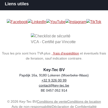
Liens utiles
Tous les prix sont hors TVA plus
, frais d'expédition
et éventuels frais
de livraison, sauf indication contraire.
Key-Tec BV
Papdijk 16a, 9180 Lokeren (Moerbeke-Waas)
+32 9 326 00 99
Store name
Address
Phone
Email
VAT number
contact@key-tec.be
BE 0457.052.914
© 2026 Key-Tec BV
Conditions de vente
Conditions de location
Avis de non-responsabilité
Déclaration de Confidentialité