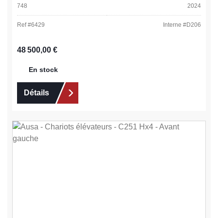
748
2024
Ref #
6429
Interne #
D206
Prix régulier :
48 500,00 €
En stock
Détails