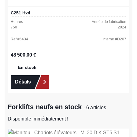
C251 Hx4
Heures
Année de fabrication
750
2024
Ref #
6434
Interne #
D207
Prix régulier :
48 500,00 €
En stock
Détails
Forklifts neufs en stock
- 6 articles
Disponible immédiatement !