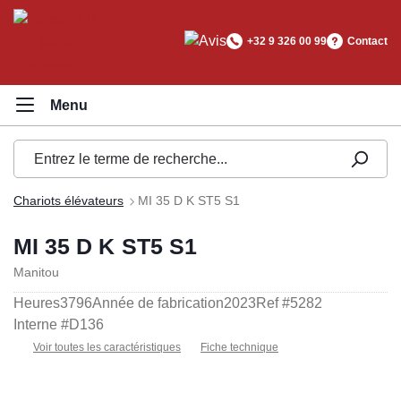
tenu principal
+32 9 326 00 99
Contact
Chariots élévateurs
MI 35 D K ST5 S1
MI 35 D K ST5 S1
Manitou
Heures
3796
Année de fabrication
2023
Ref #
5282
Interne #
D136
Voir toutes les caractéristiques
Fiche technique