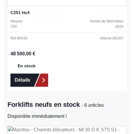
C251 Hx4
Heures
Année de fabrication
750
2024
Ref #
6434
Interne #
D207
Prix régulier :
48 500,00 €
En stock
Détails
Forklifts neufs en stock
- 6 articles
Disponible immédiatement !