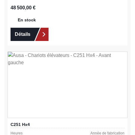
Prix régulier :
48 500,00 €
En stock
Détails
C251 Hx4
Heures
Année de fabrication