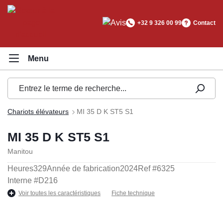
tenu principal
+32 9 326 00 99
Contact
Chariots élévateurs
MI 35 D K ST5 S1
MI 35 D K ST5 S1
Manitou
Heures
329
Année de fabrication
2024
Ref #
6325
Interne #
D216
Voir toutes les caractéristiques
Fiche technique