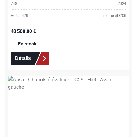
748
2024
Ref #
6429
Interne #
D206
Prix régulier :
48 500,00 €
En stock
Détails