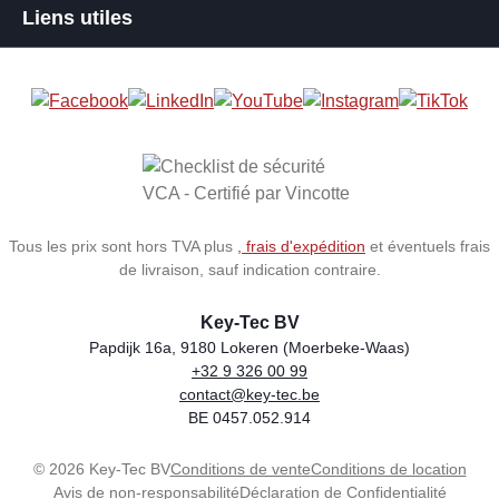
Liens utiles
Tous les prix sont hors TVA plus
, frais d'expédition
et éventuels frais
de livraison, sauf indication contraire.
Key-Tec BV
Papdijk 16a, 9180 Lokeren (Moerbeke-Waas)
+32 9 326 00 99
Store name
Address
Phone
Email
VAT number
contact@key-tec.be
BE 0457.052.914
© 2026 Key-Tec BV
Conditions de vente
Conditions de location
Avis de non-responsabilité
Déclaration de Confidentialité