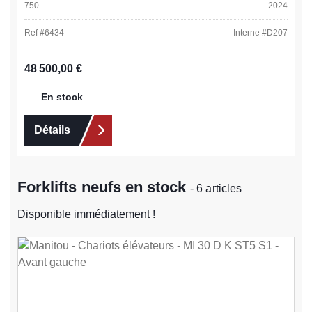
750
2024
Ref #
6434
Interne #
D207
Prix régulier :
48 500,00 €
En stock
Détails
Forklifts neufs en stock
- 6 articles
Disponible immédiatement !