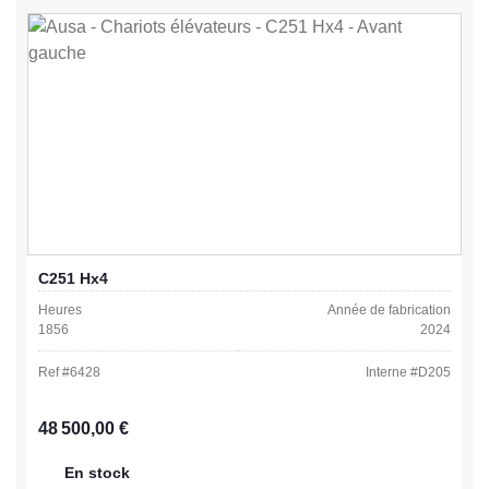
C251 Hx4
Heures
Année de fabrication
1856
2024
Ref #
6428
Interne #
D205
Prix régulier :
48 500,00 €
En stock