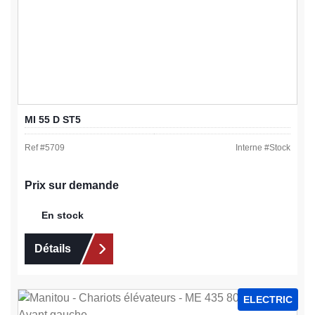
MI 55 D ST5
Ref #
5709
Interne #
Stock
Prix sur demande
En stock
Détails
ELECTRIC