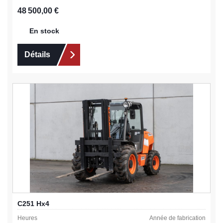
Prix régulier :
48 500,00 €
En stock
Détails
C251 Hx4
Heures
Année de fabrication