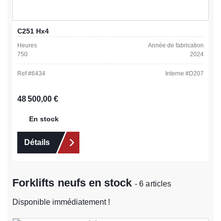
C251 Hx4
Heures
Année de fabrication
750
2024
Ref #
6434
Interne #
D207
Prix régulier :
48 500,00 €
En stock
Détails
Forklifts neufs en stock
- 6 articles
Disponible immédiatement !