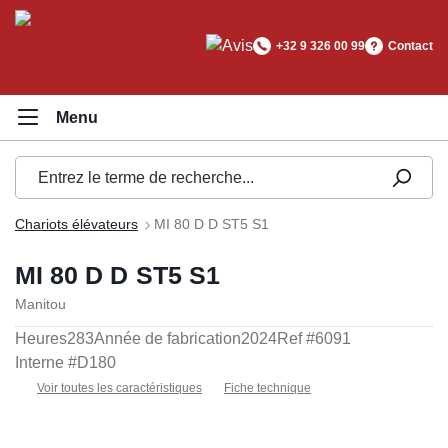
tenu principal
+32 9 326 00 99
Contact
Chariots élévateurs
MI 80 D D ST5 S1
MI 80 D D ST5 S1
Manitou
Heures
283
Année de fabrication
2024
Ref #
6091
Interne #
D180
Voir toutes les caractéristiques
Fiche technique