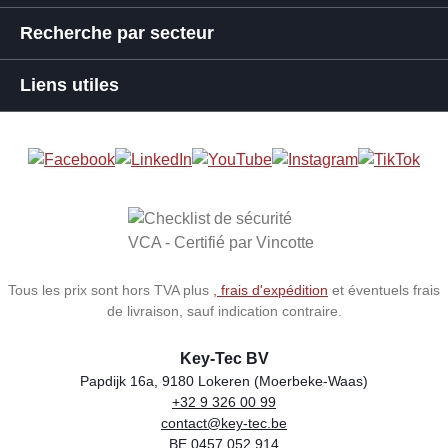
Recherche par secteur
Liens utiles
Tous les prix sont hors TVA plus
, frais d'expédition
et éventuels frais
de livraison, sauf indication contraire.
Key-Tec BV
Papdijk 16a, 9180 Lokeren (Moerbeke-Waas)
+32 9 326 00 99
Store name
Address
Phone
Email
VAT number
contact@key-tec.be
BE 0457.052.914