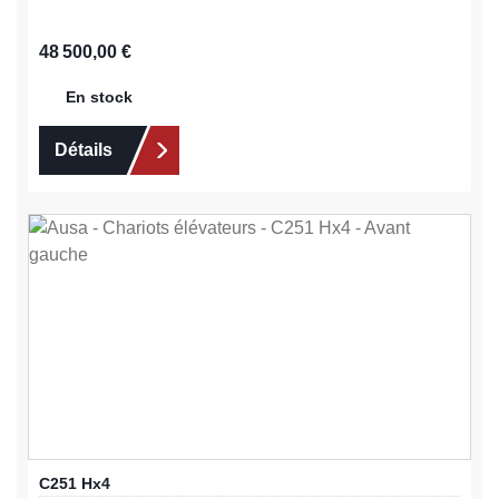
Prix régulier :
48 500,00 €
En stock
Détails
C251 Hx4