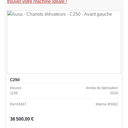
trouver votre machine idéale !
C250
Heures
Année de fabrication
1156
2018
Ref #
3467
Interne #
D062
Prix régulier :
36 500,00 €