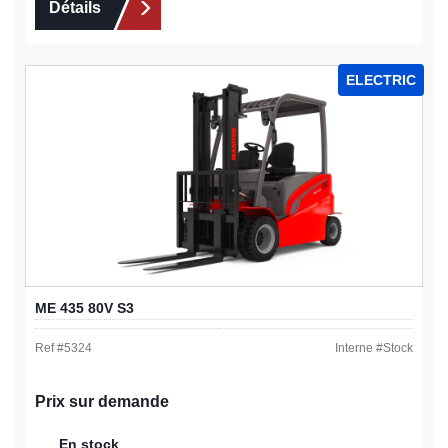
Détails
ELECTRIC
ME 435 80V S3
Ref #
5324
Interne #
Stock
Prix sur demande
En stock