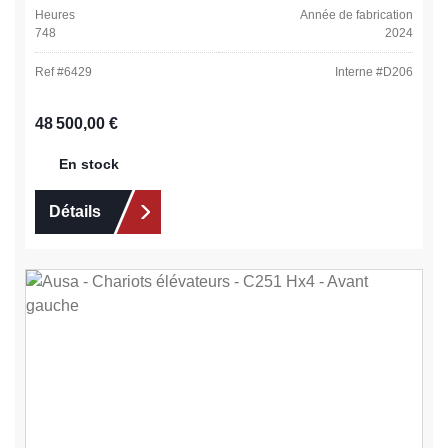
Heures
Année de fabrication
748
2024
Ref #
6429
Interne #
D206
Prix régulier :
48 500,00 €
En stock
Détails