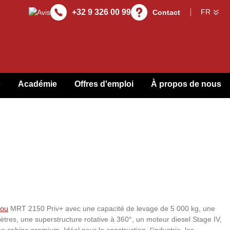
+32 9 326 00 99
Contact
s
Académie
Offres d'emploi
À propos de nous
tou
MRT 2150 Priv+ avec une capacité de levage de 5 000 kg, une
ètres, une superstructure rotative à 360°, un moteur diesel Stage IV,