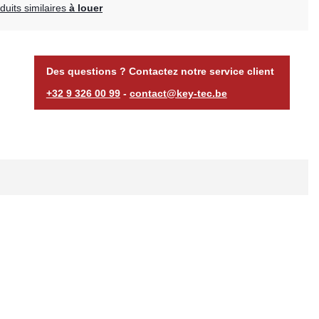
uits similaires
à louer
Des questions ? Contactez notre service client
+32 9 326 00 99
-
contact@key-tec.be