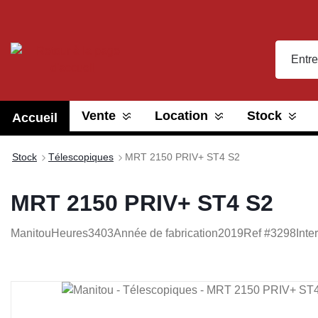
recherche
Passer à la navigation principale
Vente
Location
Stock
Accueil
Stock
Télescopiques
MRT 2150 PRIV+ ST4 S2
MRT 2150 PRIV+ ST4 S2
Manitou
Heures
3403
Année de fabrication
2019
Ref #
3298
Inte
Ignorer la galerie d'images