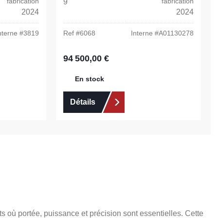
fabrication
fabrication
9
2024
2024
nterne #
3819
Ref #
6068
Interne #
A01130278
94 500,00 €
Prix régulier :
En stock
Détails
s où portée, puissance et précision sont essentielles. Cette