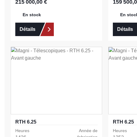
215 000,00 €
159 500,0
Prix régulier :
Prix régulier 
En stock
En stoc
Détails
Détails
RTH 6.25
RTH 6.25
Heures
Année de
Heures