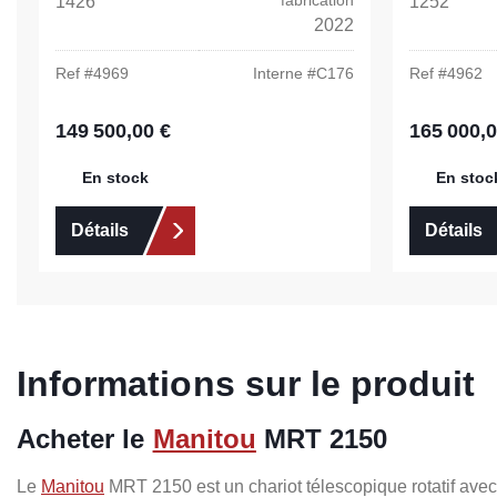
fabrication
1426
1252
2022
Ref #
4969
Interne #
C176
Ref #
4962
149 500,00 €
165 000,0
Prix régulier :
Prix régulier 
En stock
En stoc
Détails
Détails
Informations sur le produit
Acheter le
Manitou
MRT 2150
Le
Manitou
MRT 2150 est un chariot télescopique rotatif avec 