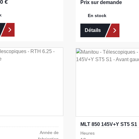
0 €
:
Prix sur demande
k
En stock
Détails
MLT 850 145V+Y ST5 S1
Année de
Heures