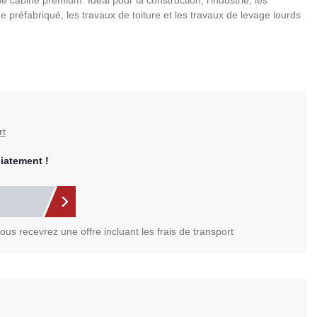
 cabine premium. Idéal pour la construction, l'industrie, les
e préfabriqué, les travaux de toiture et les travaux de levage lourds
rt
iatement !
us recevrez une offre incluant les frais de transport