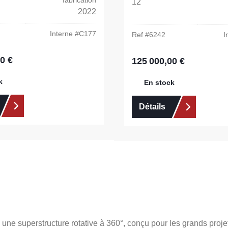
fabrication
12
2022
Interne #
C177
Ref #
6242
I
0 €
:
125 000,00 €
Prix régulier :
k
En stock
Détails
une superstructure rotative à 360°, conçu pour les grands projet