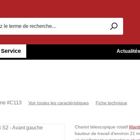
Service
Actualité
rne #
C113
Voir toutes les caractéristiques
Fiche technique
Chariot télescopique rotatif
Mani
hauteur de travail d'environ 21 m