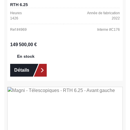
RTH 6.25
Heures
Année de fabrication
1426
2022
Ref #
4969
Interne #
C176
Prix régulier :
149 500,00 €
En stock
Détails