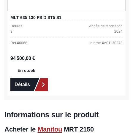
MLT 635 130 PS D ST5 S1
Heures
Année de fabrication
9
2024
Ref #
6068
Interne #
A01130278
Prix régulier :
94 500,00 €
En stock
Détails
Informations sur le produit
Acheter le
Manitou
MRT 2150