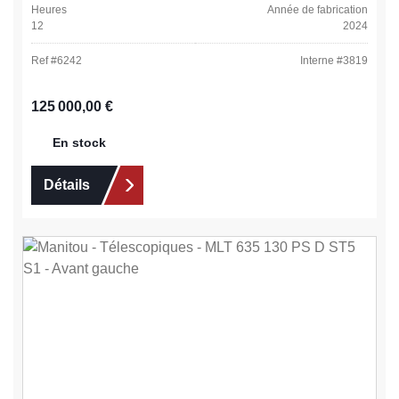
Heures
Année de fabrication
12
2024
Ref #
6242
Interne #
3819
Prix régulier :
125 000,00 €
En stock
Détails