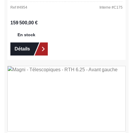
Ref #
4954
Interne #
C175
Prix régulier :
159 500,00 €
En stock
Détails