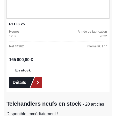
RTH 6.25
Heures
Année de fabrication
1252
2022
Ref #
4962
Interne #
C177
Prix régulier :
165 000,00 €
En stock
Détails
Telehandlers neufs en stock
- 20 articles
Disponible immédiatement !