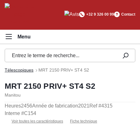
tenu principal
+32 9 326 00 99
Contact
Télescopiques
MRT 2150 PRIV+ ST4 S2
MRT 2150 PRIV+ ST4 S2
Manitou
Heures
2456
Année de fabrication
2021
Ref #
4315
Interne #
C154
Voir toutes les caractéristiques
Fiche technique