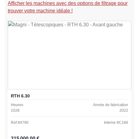
Afficher les machines avec des options de filtrage pour
trouver votre machine idéale !
RTH 6.30
Heures
Année de fabrication
1028
2022
Ref #
4790
Interne #
C166
Prix régulier :
215 000,00 €