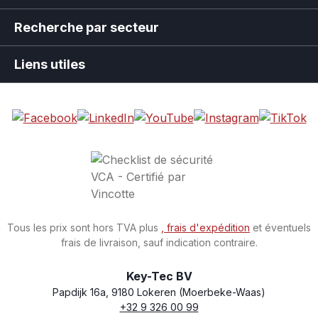
Recherche par secteur
Liens utiles
Tous les prix sont hors TVA plus
, frais d'expédition
et éventuels
frais de livraison, sauf indication contraire.
Key-Tec BV
Papdijk 16a, 9180 Lokeren (Moerbeke-Waas)
+32 9 326 00 99
Store name
Address
Phone
Email
VAT number