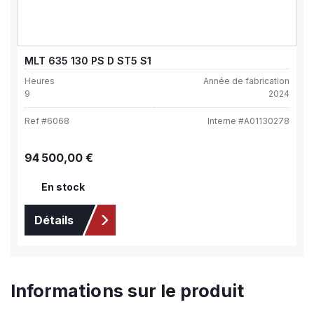
MLT 635 130 PS D ST5 S1
Heures
Année de fabrication
9
2024
Ref #
6068
Interne #
A01130278
Prix régulier :
94 500,00 €
En stock
Détails
Informations sur le produit