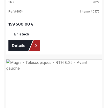
1122
2022
Ref #
4954
Interne #
C175
Prix régulier :
159 500,00 €
En stock
Détails