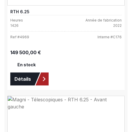
RTH 6.25
Heures
Année de fabrication
1426
2022
Ref #
4969
Interne #
C176
Prix régulier :
149 500,00 €
En stock
Détails