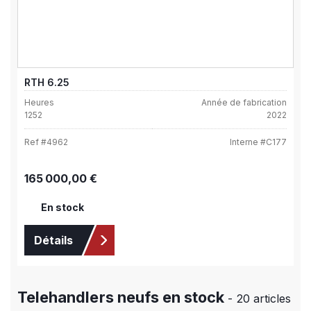
RTH 6.25
Heures
Année de fabrication
1252
2022
Ref #
4962
Interne #
C177
Prix régulier :
165 000,00 €
En stock
Détails
Telehandlers neufs en stock
- 20 articles