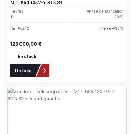
MLT 850 145V+Y ST5 S1
Heures
Année de fabrication
12
2024
Ref #
6242
Interne #
3819
Prix régulier :
125 000,00 €
En stock
Détails