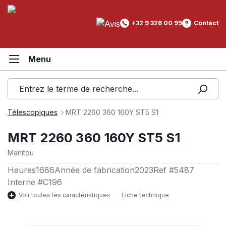
tenu principal
+32 9 326 00 99
Contact
Télescopiques
MRT 2260 360 160Y ST5 S1
MRT 2260 360 160Y ST5 S1
Manitou
Heures
1686
Année de fabrication
2023
Ref #
5487
Interne #
C196
Voir toutes les caractéristiques
Fiche technique