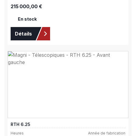
Prix régulier :
215 000,00 €
En stock
Détails
RTH 6.25
Heures
Année de fabrication