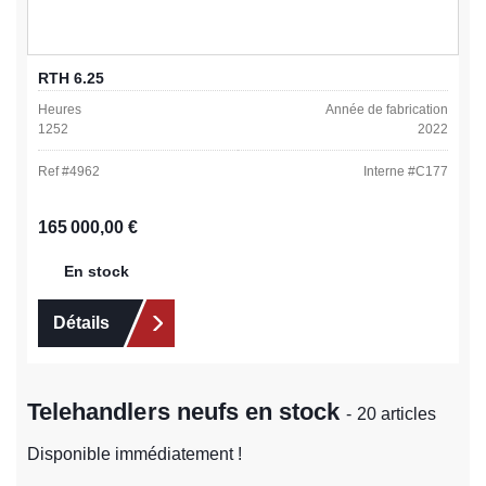
RTH 6.25
Heures
Année de fabrication
1252
2022
Ref #
4962
Interne #
C177
Prix régulier :
165 000,00 €
En stock
Détails
Telehandlers neufs en stock
- 20 articles
Disponible immédiatement !