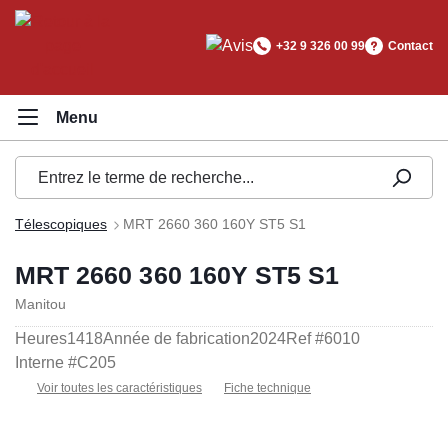
tenu principal
+32 9 326 00 99
Contact
Télescopiques
MRT 2660 360 160Y ST5 S1
MRT 2660 360 160Y ST5 S1
Manitou
Heures
1418
Année de fabrication
2024
Ref #
6010
Interne #
C205
Voir toutes les caractéristiques
Fiche technique