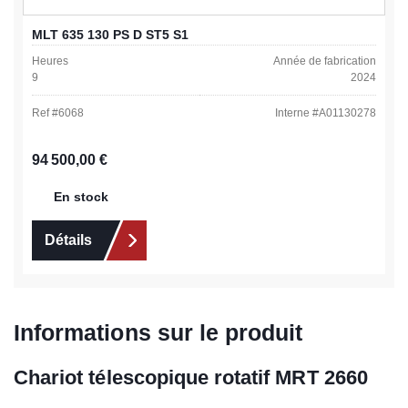
MLT 635 130 PS D ST5 S1
Heures
Année de fabrication
9
2024
Ref #
6068
Interne #
A01130278
Prix régulier :
94 500,00 €
En stock
Détails
Informations sur le produit
Chariot télescopique rotatif MRT 2660