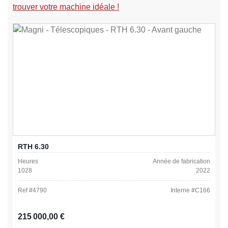
trouver votre machine idéale !
RTH 6.30
Heures
Année de fabrication
1028
2022
Ref #
4790
Interne #
C166
Prix régulier :
215 000,00 €