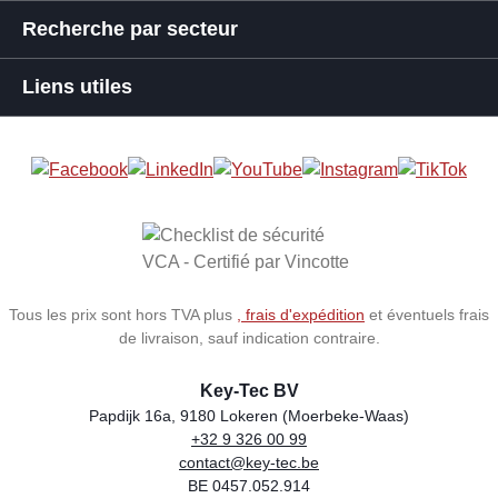
Recherche par secteur
Liens utiles
Tous les prix sont hors TVA plus
, frais d'expédition
et éventuels frais
de livraison, sauf indication contraire.
Key-Tec BV
Papdijk 16a, 9180 Lokeren (Moerbeke-Waas)
+32 9 326 00 99
Store name
Address
Phone
Email
VAT number
contact@key-tec.be
BE 0457.052.914