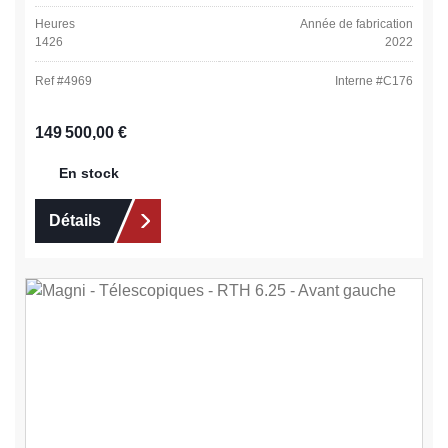
Heures
Année de fabrication
1426
2022
Ref #
4969
Interne #
C176
Prix régulier :
149 500,00 €
En stock
Détails