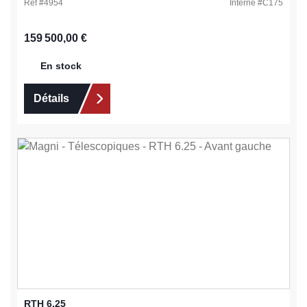
Ref #
4954
Interne #
C175
Prix régulier :
159 500,00 €
En stock
Détails
RTH 6.25