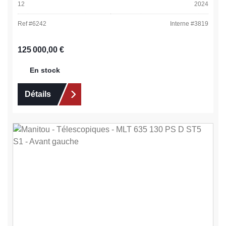
12
2024
Ref #
6242
Interne #
3819
Prix régulier :
125 000,00 €
En stock
Détails