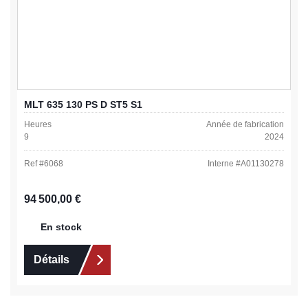
MLT 635 130 PS D ST5 S1
Heures
Année de fabrication
9
2024
Ref #
6068
Interne #
A01130278
Prix régulier :
94 500,00 €
En stock
Détails