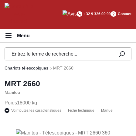
tenu principal
+32 9 326 00 99
Contact
Chariots télescopiques
MRT 2660
MRT 2660
Manitou
Poids
18000 kg
Voir toutes les caractéristiques
Fiche technique
Manuel
Ignorer la galerie d'images