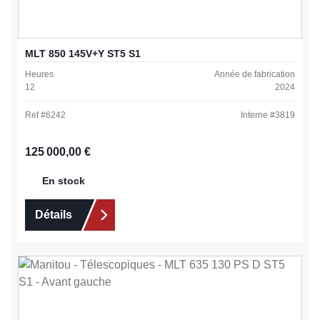
MLT 850 145V+Y ST5 S1
Heures
Année de fabrication
12
2024
Ref #
6242
Interne #
3819
Prix régulier :
125 000,00 €
En stock
Détails