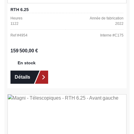
RTH 6.25
Heures
Année de fabrication
1122
2022
Ref #
4954
Interne #
C175
Prix régulier :
159 500,00 €
En stock
Détails