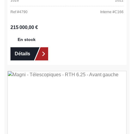
1028
2022
Ref #
4790
Interne #
C166
Prix régulier :
215 000,00 €
En stock
Détails