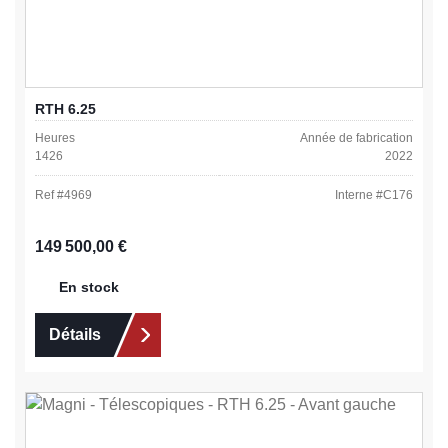
RTH 6.25
Heures
Année de fabrication
1426
2022
Ref #
4969
Interne #
C176
Prix régulier :
149 500,00 €
En stock
Détails