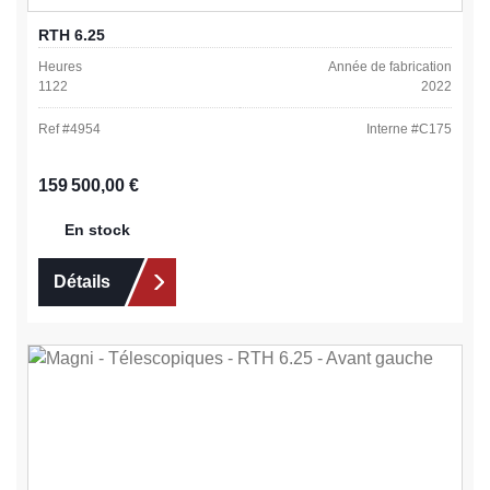
RTH 6.25
Heures
Année de fabrication
1122
2022
Ref #
4954
Interne #
C175
Prix régulier :
159 500,00 €
En stock
Détails