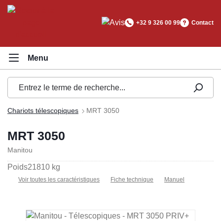
tenu principal
+32 9 326 00 99
Contact
Chariots télescopiques
MRT 3050
MRT 3050
Manitou
Poids
21810 kg
Voir toutes les caractéristiques
Fiche technique
Manuel
Ignorer la galerie d'images