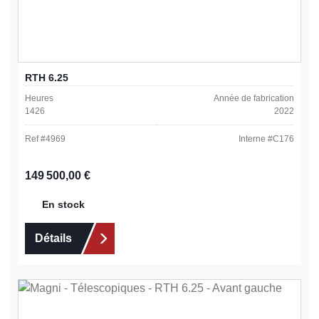
RTH 6.25
Heures
Année de fabrication
1426
2022
Ref #
4969
Interne #
C176
Prix régulier :
149 500,00 €
En stock
Détails