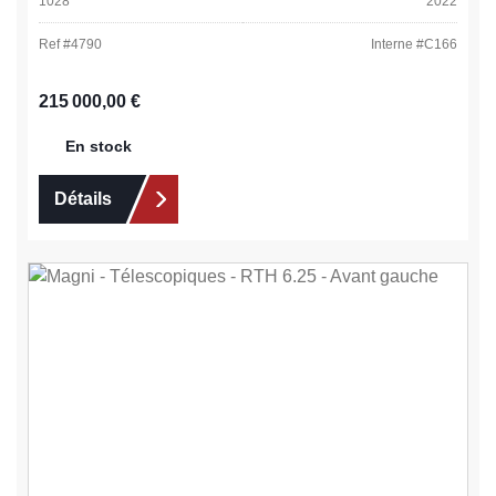
1028
2022
Ref #
4790
Interne #
C166
Prix régulier :
215 000,00 €
En stock
Détails