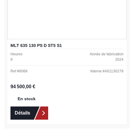
MLT 635 130 PS D ST5 S1
Heures
Année de fabrication
9
2024
Ref #
6068
Interne #
A01130278
Prix régulier :
94 500,00 €
En stock
Détails