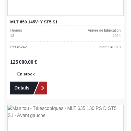
MLT 850 145V+Y ST5 S1
Heures
Année de fabrication
12
2024
Ref #
6242
Interne #
3819
Prix régulier :
125 000,00 €
En stock
Détails