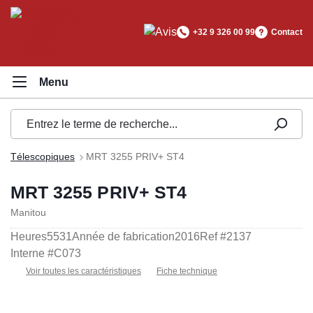
tenu principal
+32 9 326 00 99
Contact
Télescopiques
MRT 3255 PRIV+ ST4
MRT 3255 PRIV+ ST4
Manitou
Heures
5531
Année de fabrication
2016
Ref #
2137
Interne #
C073
Voir toutes les caractéristiques
Fiche technique