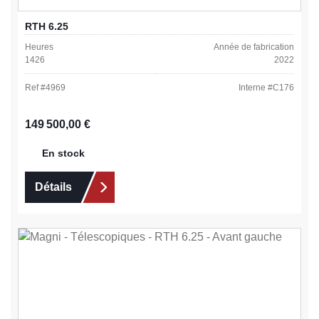
RTH 6.25
Heures
Année de fabrication
1426
2022
Ref #
4969
Interne #
C176
Prix régulier :
149 500,00 €
En stock
Détails