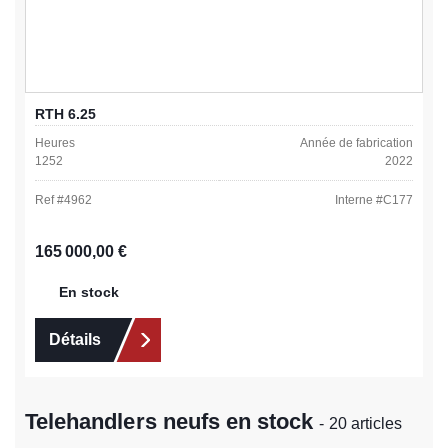
RTH 6.25
Heures
Année de fabrication
1252
2022
Ref #
4962
Interne #
C177
Prix régulier :
165 000,00 €
En stock
Détails
Telehandlers neufs en stock
- 20 articles