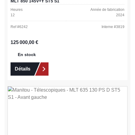
MLT 850 145V+Y ST5 S1
Heures
Année de fabrication
12
2024
Ref #
6242
Interne #
3819
Prix régulier :
125 000,00 €
En stock
Détails