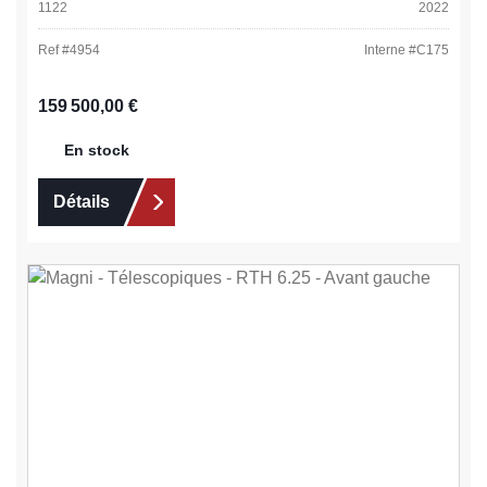
1122
2022
Ref #
4954
Interne #
C175
Prix régulier :
159 500,00 €
En stock
Détails