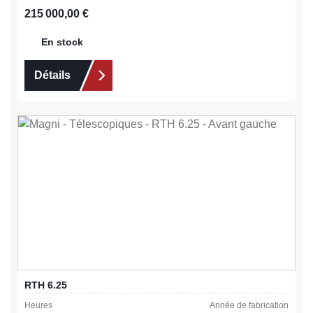
Prix régulier :
215 000,00 €
En stock
Détails
RTH 6.25
Heures
Année de fabrication