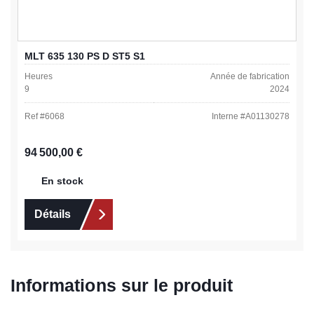
MLT 635 130 PS D ST5 S1
Heures
Année de fabrication
9
2024
Ref #
6068
Interne #
A01130278
Prix régulier :
94 500,00 €
En stock
Détails
Informations sur le produit