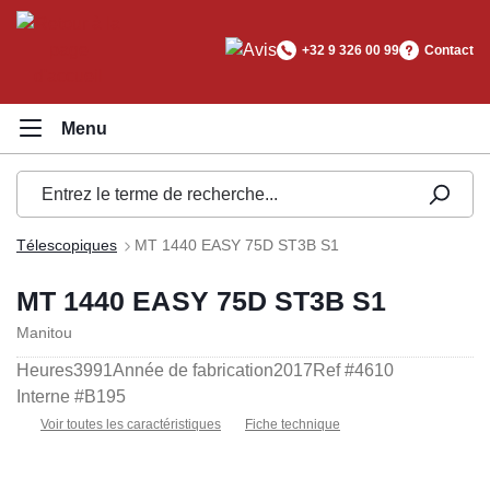
tenu principal
+32 9 326 00 99
Contact
Télescopiques
MT 1440 EASY 75D ST3B S1
MT 1440 EASY 75D ST3B S1
Manitou
Heures
3991
Année de fabrication
2017
Ref #
4610
Interne #
B195
Voir toutes les caractéristiques
Fiche technique