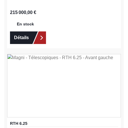
Prix régulier :
215 000,00 €
En stock
Détails
RTH 6.25