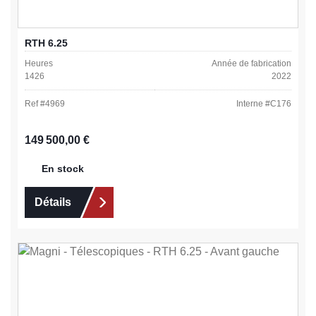
RTH 6.25
Heures
Année de fabrication
1426
2022
Ref #
4969
Interne #
C176
Prix régulier :
149 500,00 €
En stock
Détails