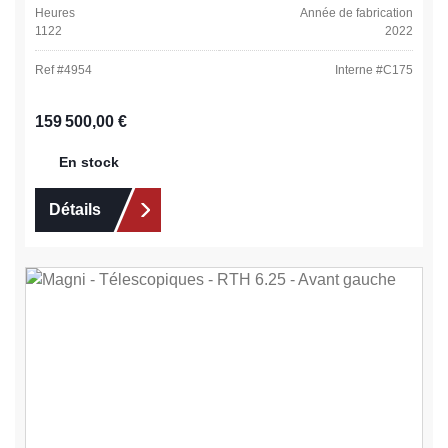
Heures
Année de fabrication
1122
2022
Ref #
4954
Interne #
C175
Prix régulier :
159 500,00 €
En stock
Détails