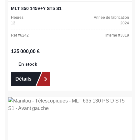
MLT 850 145V+Y ST5 S1
Heures
Année de fabrication
12
2024
Ref #
6242
Interne #
3819
Prix régulier :
125 000,00 €
En stock
Détails