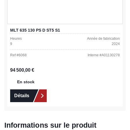
MLT 635 130 PS D ST5 S1
Heures
Année de fabrication
9
2024
Ref #
6068
Interne #
A01130278
Prix régulier :
94 500,00 €
En stock
Détails
Informations sur le produit