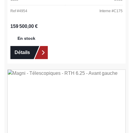
Ref #
4954
Interne #
C175
Prix régulier :
159 500,00 €
En stock
Détails