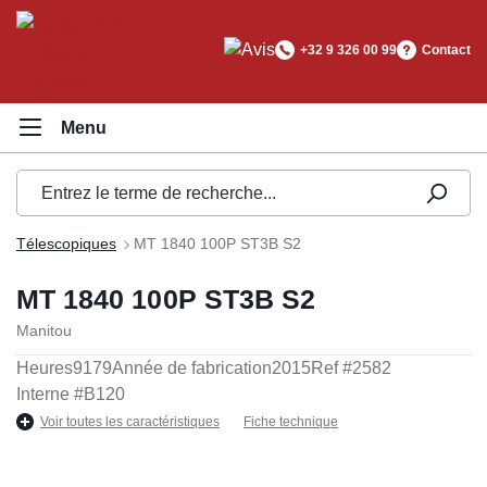
tenu principal
+32 9 326 00 99
Contact
Télescopiques
MT 1840 100P ST3B S2
MT 1840 100P ST3B S2
Manitou
Heures
9179
Année de fabrication
2015
Ref #
2582
Interne #
B120
Voir toutes les caractéristiques
Fiche technique