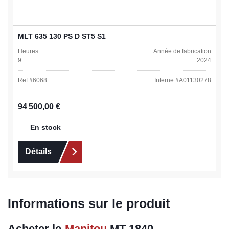
MLT 635 130 PS D ST5 S1
Heures
Année de fabrication
9
2024
Ref #
6068
Interne #
A01130278
Prix régulier :
94 500,00 €
En stock
Détails
Informations sur le produit
Acheter le
Manitou
MT 1840