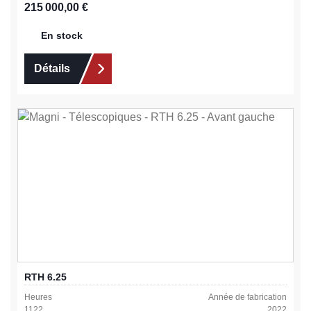
Prix régulier :
215 000,00 €
En stock
Détails
RTH 6.25
Heures
Année de fabrication
1122
2022