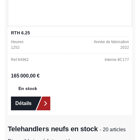
RTH 6.25
Heures
Année de fabrication
1252
2022
Ref #
4962
Interne #
C177
Prix régulier :
165 000,00 €
En stock
Détails
Telehandlers neufs en stock
- 20 articles