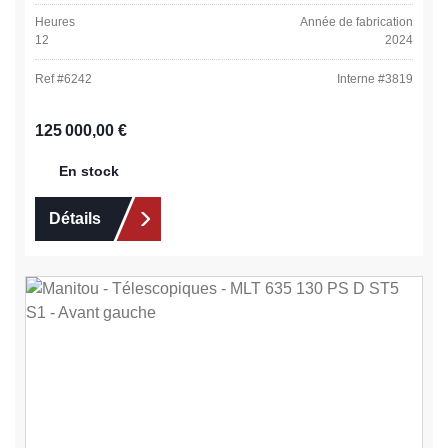
Heures
Année de fabrication
12
2024
Ref #
6242
Interne #
3819
Prix régulier :
125 000,00 €
En stock
Détails