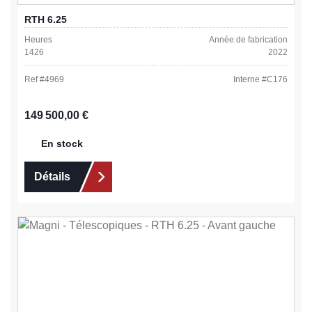
RTH 6.25
Heures
Année de fabrication
1426
2022
Ref #
4969
Interne #
C176
Prix régulier :
149 500,00 €
En stock
Détails